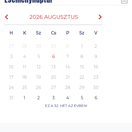
2026 AUGUSZTUS
H
K
Sz
Cs
P
Sz
V
27
28
29
30
31
1
2
3
4
5
6
7
8
9
10
11
12
13
14
15
16
17
18
19
20
21
22
23
24
25
26
27
28
29
30
31
1
2
3
4
5
6
EZ A 32. HÉT AZ ÉVBEN!