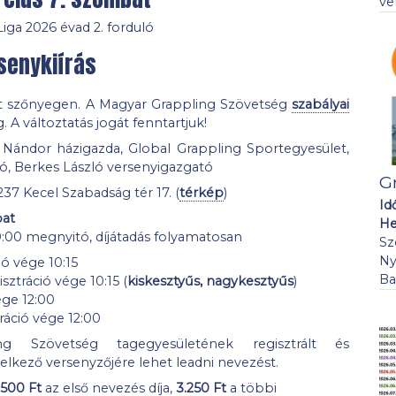
ve
iga 2026 évad 2. forduló
senykiírás
at szőnyegen. A Magyar Grappling Szövetség
szabályai
 A változtatás jogát fenntartjuk!
Nándor házigazda, Global Grappling Sportegyesület,
ó, Berkes László versenyigazgató
G
37 Kecel Szabadság tér 17. (
térkép
)
Id
bat
He
0:00 megnyitó, díjátadás folyamatosan
Sz
Ny
ió vége 10:15
Ba
sztráció vége 10:15 (
kiskesztyűs, nagykesztyűs
)
ége 12:00
ráció vége 12:00
g Szövetség tagegyesületének regisztrált és
delkező versenyzőjére lehet leadni nevezést.
.500 Ft
az első nevezés díja,
3.250 Ft
a többi