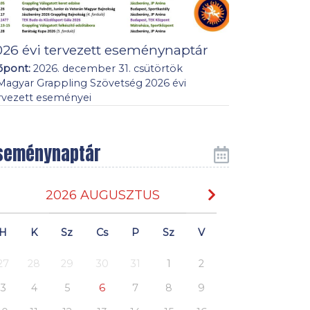
026 évi tervezett eseménynaptár
őpont:
2026. december 31. csütörtök
Magyar Grappling Szövetség 2026 évi
rvezett eseményei
seménynaptár
2026 AUGUSZTUS
H
K
Sz
Cs
P
Sz
V
27
28
29
30
31
1
2
3
4
5
6
7
8
9