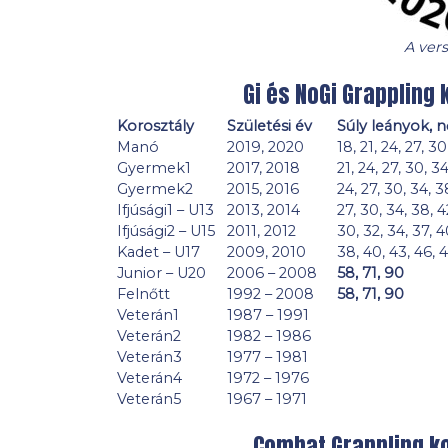
A ver
Gi és NoGi Grappling 
Korosztály
Születési év
Súly leányok, 
Manó
2019, 2020
18, 21, 24, 27, 30
Gyermek1
2017, 2018
21, 24, 27, 30, 34
Gyermek2
2015, 2016
24, 27, 30, 34, 3
Ifjúsági1 – U13
2013, 2014
27, 30, 34, 38, 4
Ifjúsági2 – U15
2011, 2012
30, 32, 34, 37, 4
Kadet – U17
2009, 2010
38, 40, 43, 46, 4
Junior – U20
2006 – 2008
58, 71, 90
Felnőtt
1992 – 2008
58, 71, 90
Veterán1
1987 – 1991
Veterán2
1982 – 1986
Veterán3
1977 – 1981
Veterán4
1972 – 1976
Veterán5
1967 – 1971
Combat Grappling ko