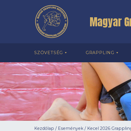
Magyar G
SZÖVETSÉG
GRAPPLING
Kezdőlap
/
Események
/
Kecel 2026 Grapplin