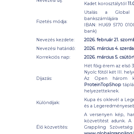
Nevezési díj:
Kadet korosztálytól
11
Utalás a Global 
bankszámlájára
Fizetés módja:
IBAN: HU69 5170 01
bank)
Nevezés kezdete:
2026. február 21. szom
Nevezési határidő:
2026. március 4. szerda
Korrekciós nap:
2026. március 5. csütö
Hét főig érem az első 3
Nyolc főtől két III. hel
Díjazás:
Az Open három kat
ProteinTopShop
táplál
helyezetteknek.
Kupa és oklevél a Le
Különdíjak:
és a Legeredményeseb
A versenyen kép, hang
közvetítést adunk. A
Élő közvetítés:
Grappling Szövetség
www.globalgrappling.