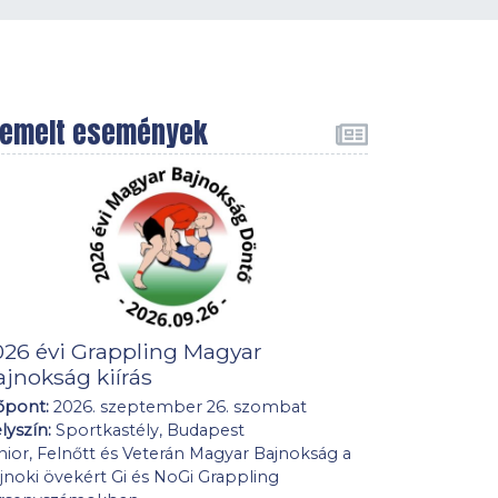
iemelt események
026 évi Grappling Magyar
ajnokság kiírás
őpont:
2026. szeptember 26. szombat
lyszín:
Sportkastély, Budapest
nior, Felnőtt és Veterán Magyar Bajnokság a
jnoki övekért Gi és NoGi Grappling