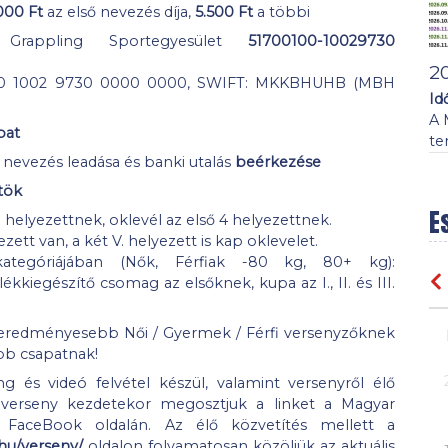
.000 Ft
az első nevezés díja,
5.500 Ft
a többi
Grappling Sportegyesület
51700100-10029730
2
00 1002 9730 0000 0000, SWIFT: MKKBHUHB (MBH
Id
A 
bat
te
nevezés leadása és banki utalás
beérkezése
rtök
E
 helyezettnek, oklevél az első 4 helyezettnek.
yezett van, a két V. helyezett is kap oklevelet.
egóriájában (Nők, Férfiak -80 kg, 80+ kg):
ékkiegészítő csomag az elsőknek, kupa az I., II. és III.
geredményesebb Női / Gyermek / Férfi versenyzőknek
b csapatnak!
 és videó felvétel készül, valamint versenyről élő
 verseny kezdetekor megosztjuk a linket a Magyar
 FaceBook oldalán. Az élő közvetítés mellett a
hu/verseny/
oldalon folyamatosan közöljük az aktuális