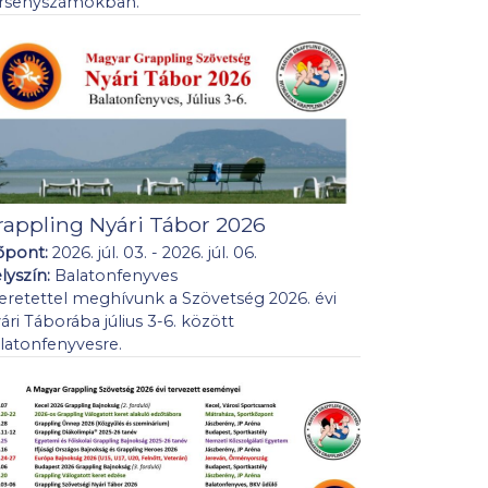
rsenyszámokban.
rappling Nyári Tábor 2026
őpont:
2026. júl. 03. - 2026. júl. 06.
lyszín:
Balatonfenyves
eretettel meghívunk a Szövetség 2026. évi
ári Táborába július 3-6. között
latonfenyvesre.