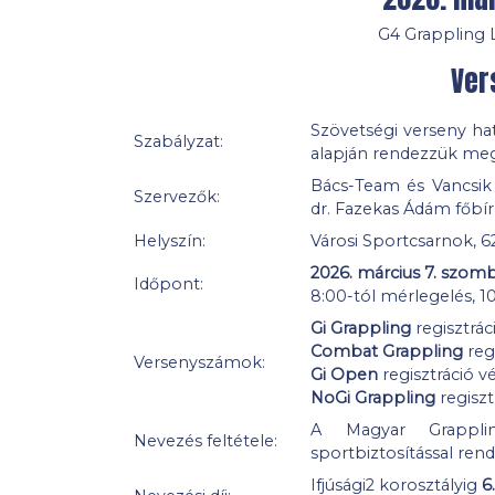
G4 Grappling L
Ver
Szövetségi verseny h
Szabályzat:
alapján rendezzük meg.
Bács-Team és Vancsik 
Szervezők:
dr. Fazekas Ádám főbír
Helyszín:
Városi Sportcsarnok, 62
2026. március 7. szom
Időpont:
8:00-tól mérlegelés, 1
Gi Grappling
regisztrác
Combat Grappling
regi
Versenyszámok:
Gi Open
regisztráció v
NoGi Grappling
regiszt
A Magyar Grapplin
Nevezés feltétele:
sportbiztosítással ren
Ifjúsági2 korosztályig
6