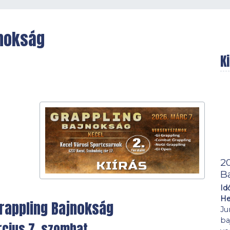
jnokság
K
2
B
Id
He
rappling Bajnokság
Ju
ba
cius 7. szombat