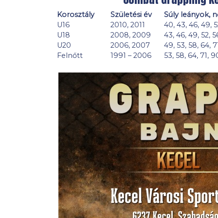
Korosztály
Születési év
Súly leányok, 
U16
2010, 2011
40, 43, 46, 49, 5
U18
2008, 2009
43, 46, 49, 52, 5
U20
2006, 2007
49, 53, 58, 64, 7
Felnőtt
1991 – 2006
53, 58, 64, 71, 9