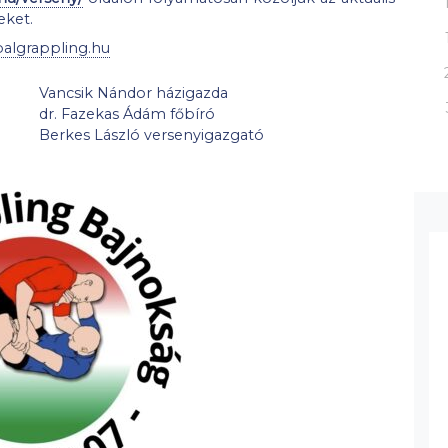
eket.
algrappling.hu
Vancsik Nándor házigazda
dr. Fazekas Ádám főbíró
Berkes László versenyigazgató