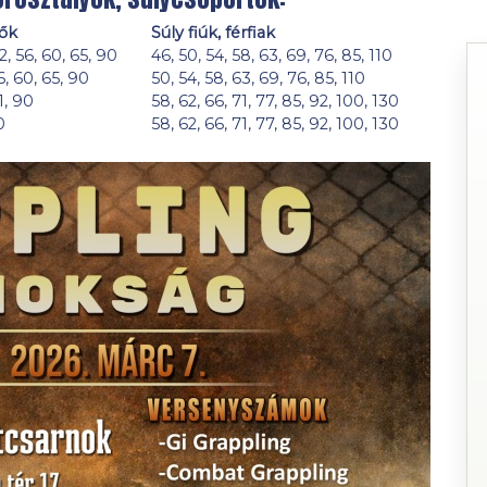
nők
Súly fiúk, férfiak
2, 56, 60, 65, 90
46, 50, 54, 58, 63, 69, 76, 85, 110
6, 60, 65, 90
50, 54, 58, 63, 69, 76, 85, 110
1, 90
58, 62, 66, 71, 77, 85, 92, 100, 130
0
58, 62, 66, 71, 77, 85, 92, 100, 130