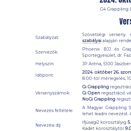
G4 Grappling L
Ver
Szövetségi verseny
Szabályzat:
szabályai
alapján rende
Phoenix BJJ és Grap
Szervezők:
Sportegyesület, dr. Fa
Helyszín:
JP Aréna, 5100 Jászberé
2024. október 26. szo
Időpont:
8:00-tól mérlegelés, 1
Gi Grappling
regisztrác
Versenyszámok:
Gi Open
regisztráció v
NoGi Grappling
regiszt
A Magyar Grappling Sz
Nevezés feltétele:
lehet leadni nevezést.
Ifjúsági2 korosztályig
5
Nevezési díj:
Kadet korosztálytól
9.