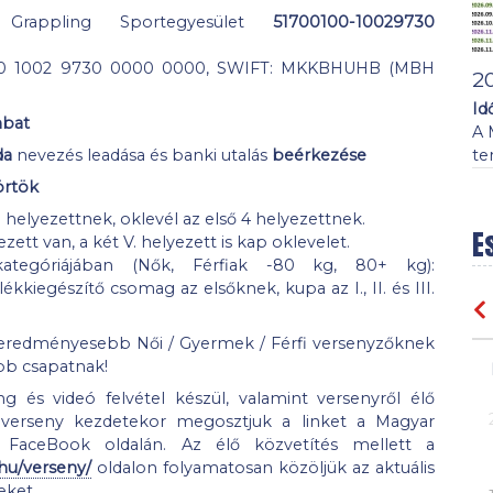
Grappling Sportegyesület
51700100-10029730
00 1002 9730 0000 0000, SWIFT: MKKBHUHB (MBH
2
Id
mbat
A 
te
da
nevezés leadása és banki utalás
beérkezése
örtök
 helyezettnek, oklevél az első 4 helyezettnek.
E
yezett van, a két V. helyezett is kap oklevelet.
egóriájában (Nők, Férfiak -80 kg, 80+ kg):
ékkiegészítő csomag az elsőknek, kupa az I., II. és III.
geredményesebb Női / Gyermek / Férfi versenyzőknek
b csapatnak!
 és videó felvétel készül, valamint versenyről élő
 verseny kezdetekor megosztjuk a linket a Magyar
 FaceBook oldalán. Az élő közvetítés mellett a
hu/verseny/
oldalon folyamatosan közöljük az aktuális
eket.