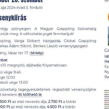
ve
iga 2024 évad 3. forduló
senykiírás
 négy szőnyegen. A Magyar Grappling Szövetség
zzük meg. A változtatás jogát fenntartjuk!
pling, Varga Róbert házigazda, Global Grappling
zekas Ádám főbíró, Berkes László versenyigazgató
G
ny, Vásár tér 17. (
térkép
)
Id
mbat
He
0:00 megnyitó, díjátadás folyamatosan
Sz
Ny
ió vége 9:45
Ba
ége 12:00
ráció vége 13:00
övetség tagegyesületének regisztrált versenyzőjére
 A kérelem
itt tölthető le
.
.500 Ft
az első nevezés díja,
2.750 Ft
a többi
000 Ft
az első nevezés díja,
4.500 Ft
a többi