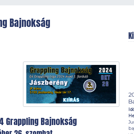
ng Bajnokság
K
2
B
Id
He
4 Grappling Bajnokság
Ju
ba
óber 26. szombat