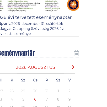
026 évi tervezett eseménynaptár
őpont:
2026. december 31. csütörtök
Magyar Grappling Szövetség 2026 évi
rvezett eseményei
seménynaptár
2026 AUGUSZTUS
H
K
Sz
Cs
P
Sz
V
27
28
29
30
31
1
2
3
4
5
6
7
8
9