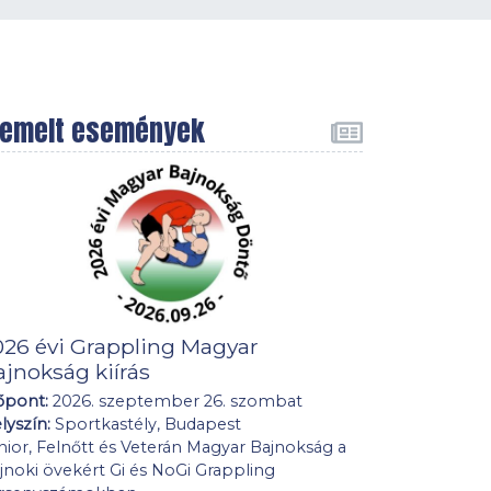
iemelt események
026 évi Grappling Magyar
ajnokság kiírás
őpont:
2026. szeptember 26. szombat
lyszín:
Sportkastély, Budapest
nior, Felnőtt és Veterán Magyar Bajnokság a
jnoki övekért Gi és NoGi Grappling