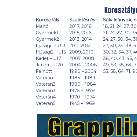
Korosztály
Korosztály
Születési év
Súly leányok, 
Manó
2017, 2018
18, 21, 24, 27, 30
Gyermek1
2015, 2016
21, 24, 27, 30, 34
Gyermek2
2013, 2014
24, 27, 30, 34, 3
Ifjúsági1 – U13
2011, 2012
27, 30, 34, 38, 4
Ifjúsági2 – U15
2009, 2010
30, 32, 34, 37, 4
Kadet – U17
2007, 2008
38, 40, 43, 46, 4
Junior – U20
2004 – 2006
49, 53, 58, 64, 7
Felnőtt
1990 – 2004
53, 58, 64, 71, 9
Veterán1
1985 – 1989
Veterán2
1980 – 1984
Veterán3
1975 – 1979
Veterán4
1970 – 1974
Veterán5
1945 – 1969