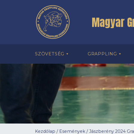
Magyar G
SZÖVETSÉG
GRAPPLING
Kezdőlap
/
Események
/
Jászberény 2024 Gr