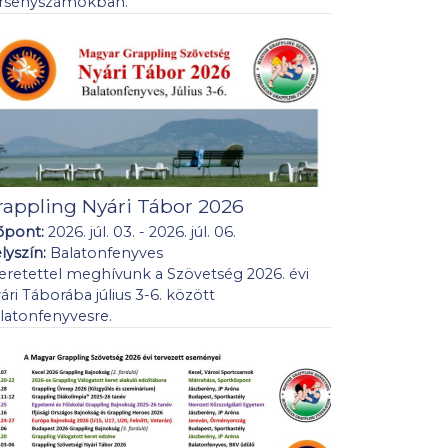
rsenyszámokban.
rappling Nyári Tábor 2026
őpont:
2026. júl. 03. - 2026. júl. 06.
lyszín:
Balatonfenyves
eretettel meghívunk a Szövetség 2026. évi
ári Táborába július 3-6. között
latonfenyvesre.