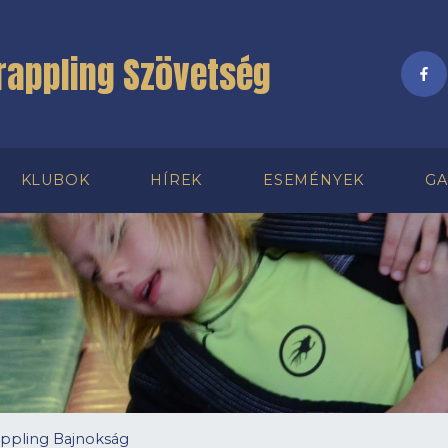
rappling Szövetség
KLUBOK
HÍREK
ESEMÉNYEK
GA
appling Bajnokság