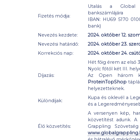
Utalás a Global 
bankszámlájára
Fizetés módja:
IBAN: HU69 5170 01
bank)
Nevezés kezdete:
2024. október 12. szo
Nevezési határidő:
2024. október 23. szer
Korrekciós nap:
2024. október 24. csüt
Hét főig érem az első 3
Nyolc főtől két III. hel
Díjazás:
Az Open három kat
ProteinTopShop
táplál
helyezetteknek.
Kupa és oklevél a Le
Különdíjak:
és a Legeredményeseb
A versenyen kép, hang
közvetítést adunk. A
Élő közvetítés:
Grappling Szövetség
www.globalgrappling.
és hátralévő mérkőzés