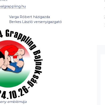
algrappling.hu
Varga Róbert házigazda
Berkes László versenyigazgató
seny emblémája