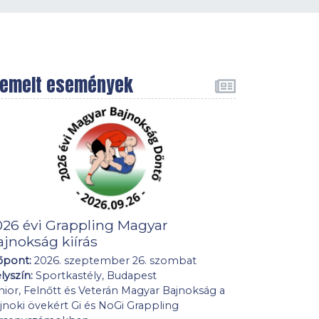
iemelt események
026 évi Grappling Magyar
ajnokság kiírás
őpont:
2026. szeptember 26. szombat
lyszín:
Sportkastély, Budapest
nior, Felnőtt és Veterán Magyar Bajnokság a
jnoki övekért Gi és NoGi Grappling