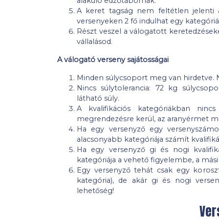
alakuló edzőtábornak.
A keret tagság nem feltétlen jelenti
versenyeken 2 fő indulhat egy kategóri
Részt veszel a válogatott keretedzése
vállalásod.
A válogató verseny sajátosságai
Minden súlycsoport meg van hirdetve. N
Nincs súlytolerancia: 72 kg súlycso
látható súly.
A kvalifikációs kategóriákban ninc
megrendezésre kerül, az aranyérmet m
Ha egy versenyző egy versenyszámon 
alacsonyabb kategóriája számít kvalifik
Ha egy versenyző gi és nogi kvalifik
kategóriája a vehető figyelembe, a más
Egy versenyző tehát csak egy koroszt
kategória), de akár gi és nogi verse
lehetőség!
Ver