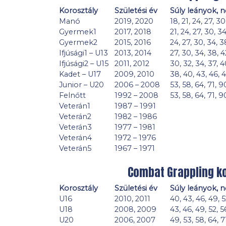
Korosztály
Születési év
Súly leányok, 
Manó
2019, 2020
18, 21, 24, 27, 30
Gyermek1
2017, 2018
21, 24, 27, 30, 34
Gyermek2
2015, 2016
24, 27, 30, 34, 3
Ifjúsági1 – U13
2013, 2014
27, 30, 34, 38, 4
Ifjúsági2 – U15
2011, 2012
30, 32, 34, 37, 4
Kadet – U17
2009, 2010
38, 40, 43, 46, 4
Junior – U20
2006 – 2008
53, 58, 64, 71, 9
Felnőtt
1992 – 2008
53, 58, 64, 71, 9
Veterán1
1987 – 1991
Veterán2
1982 – 1986
Veterán3
1977 – 1981
Veterán4
1972 – 1976
Veterán5
1967 – 1971
Combat Grappling ko
Korosztály
Születési év
Súly leányok, 
U16
2010, 2011
40, 43, 46, 49, 5
U18
2008, 2009
43, 46, 49, 52, 5
U20
2006, 2007
49, 53, 58, 64, 7