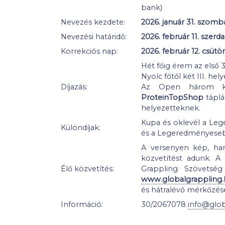
bank)
Nevezés kezdete:
2026. január 31. szomb
Nevezési határidő:
2026. február 11. szerda
Korrekciós nap:
2026. február 12. csütö
Hét főig érem az első 3
Nyolc főtől két III. hel
Díjazás:
Az Open három kat
ProteinTopShop
táplál
helyezetteknek.
Kupa és oklevél a Le
Különdíjak:
és a Legeredményeseb
A versenyen kép, hang
közvetítést adunk. A
Élő közvetítés:
Grappling Szövetség
www.globalgrappling.
és hátralévő mérkőzés
Információ:
30/2067078
info@glob