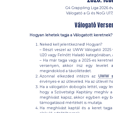
G4 Grappling Liga 2026 év
Válogató a Gi és NoGi U17
Válogató Versen
Hogyan lehetek tagja a Válogatott keretnek?
Neked kell jelentkezned! Hogyan?
– Részt veszel az UWW Válogató 2025 v
U20 vagy Felnőtt Haladó kategóriában, ah
– Ha már tagja vagy a 2025-es keretn
versenyen, akkor írsz egy levelet 
megindoklod a távollétedet.
Azonnal elkezded intézni az
UWW sp
érvényes-e az útleveled. Ha az útlevél 
Ha a válogatón dobogós lettél, vagy lev
hogy a Szövetségi Kapitány meghív a
meghívást kapsz, akkor egyben egy bes
támogatásod mértékét is mutatja.
Ha meghívást kaptál és a keret tagja 