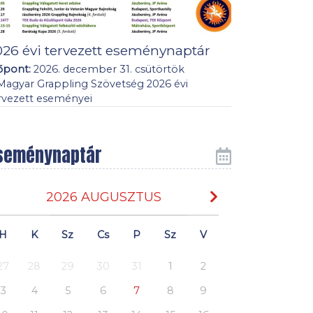
026 évi tervezett eseménynaptár
őpont:
2026. december 31. csütörtök
Magyar Grappling Szövetség 2026 évi
rvezett eseményei
seménynaptár
2026 AUGUSZTUS
H
K
Sz
Cs
P
Sz
V
27
28
29
30
31
1
2
3
4
5
6
7
8
9