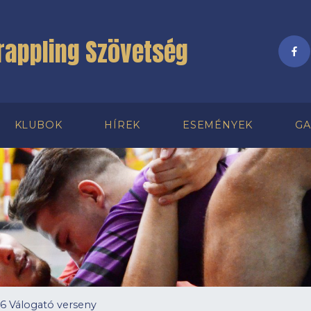
rappling Szövetség
KLUBOK
HÍREK
ESEMÉNYEK
GA
 Válogató verseny