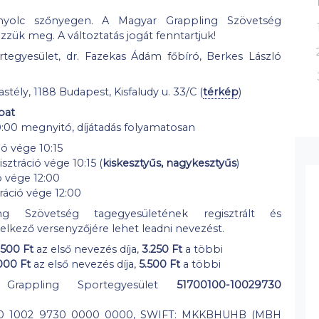
nyolc szőnyegen. A Magyar Grappling Szövetség
zzük meg. A változtatás jogát fenntartjuk!
tegyesület, dr. Fazekas Ádám főbíró, Berkes László
tély, 1188 Budapest, Kisfaludy u. 33/C (
térkép
)
bat
0:00 megnyitó, díjátadás folyamatosan
ió vége 10:15
sztráció vége 10:15 (
kiskesztyűs, nagykesztyűs
)
ó vége 12:00
ráció vége 12:00
g Szövetség tagegyesületének regisztrált és
delkező versenyzőjére lehet leadni nevezést.
.500 Ft
az első nevezés díja,
3.250 Ft
a többi
.000 Ft
az első nevezés díja,
5.500 Ft
a többi
Grappling Sportegyesület
51700100-10029730
00 1002 9730 0000 0000, SWIFT: MKKBHUHB (MBH