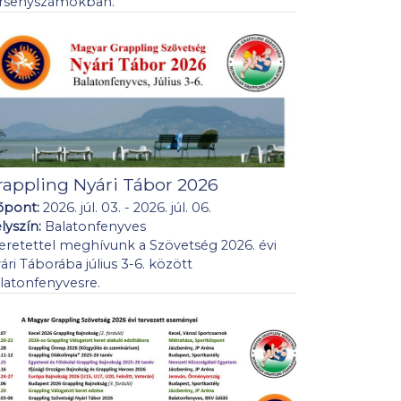
rsenyszámokban.
rappling Nyári Tábor 2026
őpont:
2026. júl. 03. - 2026. júl. 06.
lyszín:
Balatonfenyves
eretettel meghívunk a Szövetség 2026. évi
ári Táborába július 3-6. között
latonfenyvesre.