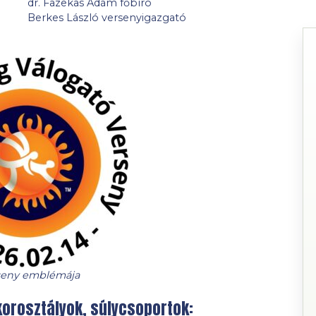
dr. Fazekas Ádám főbíró
Berkes László versenyigazgató
seny emblémája
korosztályok, súlycsoportok: