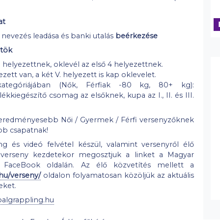
at
nevezés leadása és banki utalás
beérkezése
rtök
 helyezettnek, oklevél az első 4 helyezettnek.
yezett van, a két V. helyezett is kap oklevelet.
egóriájában (Nők, Férfiak -80 kg, 80+ kg):
ékkiegészítő csomag az elsőknek, kupa az I., II. és III.
geredményesebb Női / Gyermek / Férfi versenyzőknek
b csapatnak!
 és videó felvétel készül, valamint versenyről élő
 verseny kezdetekor megosztjuk a linket a Magyar
 FaceBook oldalán. Az élő közvetítés mellett a
hu/verseny/
oldalon folyamatosan közöljük az aktuális
eket.
algrappling.hu