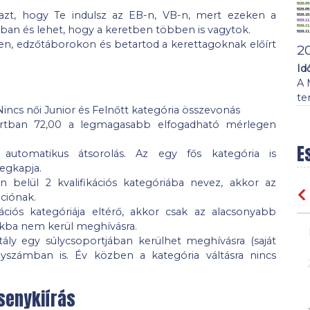
 azt, hogy Te indulsz az EB-n, VB-n, mert ezeken a
ában és lehet, hogy a keretben többen is vagytok.
ken, edzőtáborokon és betartod a kerettagoknak előírt
2
Id
A 
te
incs női Junior és Felnőtt kategória összevonás
portban 72,00 a legmagasabb elfogadható mérlegen
E
s automatikus átsorolás. Az egy fős kategória is
egkapja.
belül 2 kvalifikációs kategóriába nevez, akkor az
ációnak.
ációs kategóriája eltérő, akkor csak az alacsonyabb
ikba nem kerül meghívásra.
ály egy súlycsoportjában kerülhet meghívásra (saját
nyszámban is. Év közben a kategória váltásra nincs
senykiírás