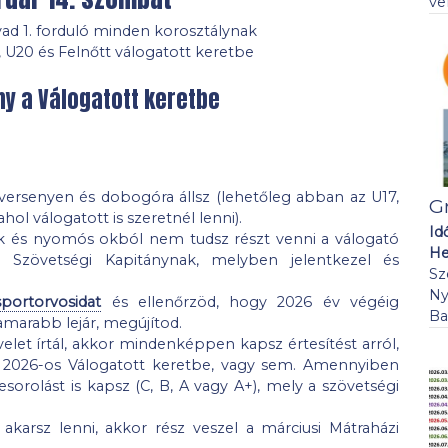
ve
ad 1. forduló minden korosztálynak
, U20 és Felnőtt válogatott keretbe
y a Válogatott keretbe
ersenyen és dobogóra állsz (lehetőleg abban az U17,
G
ol válogatott is szeretnél lenni).
Id
ek és nyomós okból nem tudsz részt venni a válogató
He
a Szövetségi Kapitánynak, melyben jelentkezel és
Sz
Ny
ortorvosidat
és ellenőrzöd, hogy 2026 év végéig
Ba
hamarabb lejár, megújítod.
elet írtál, akkor mindenképpen kapsz értesítést arról,
 2026-os Válogatott keretbe, vagy sem. Amennyiben
orolást is kapsz (C, B, A vagy A+), mely a szövetségi
akarsz lenni, akkor rész veszel a márciusi Mátraházi