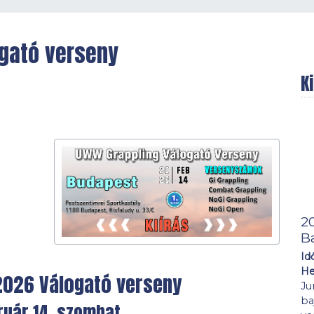
gató verseny
K
2
B
Id
He
2026 Válogató verseny
Ju
ba
ruár 14. szombat