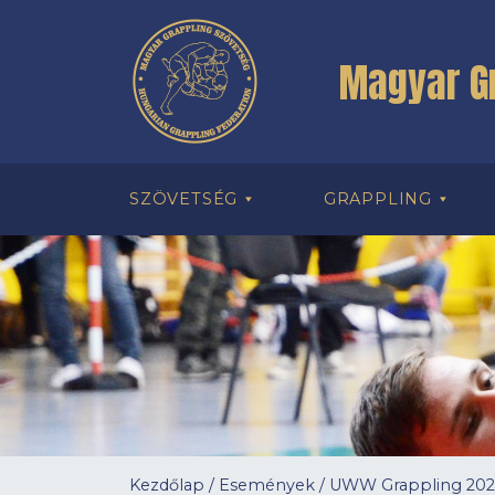
Magyar G
SZÖVETSÉG
GRAPPLING
Kezdőlap
/
Események
/
UWW Grappling 2026