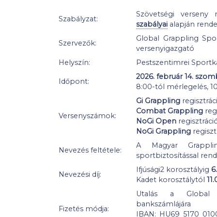
Szövetségi verseny 
Szabályzat:
szabályai
alapján rende
Global Grappling Spor
Szervezők:
versenyigazgató
Helyszín:
Pestszentimrei Sportkas
2026. február 14. szom
Időpont:
8:00-tól mérlegelés, 1
Gi Grappling
regisztrác
Combat Grappling
regi
Versenyszámok:
NoGi Open
regisztráci
NoGi Grappling
regiszt
A Magyar Grapplin
Nevezés feltétele:
sportbiztosítással ren
Ifjúsági2 korosztályig
6
Nevezési díj:
Kadet korosztálytól
11
Utalás a Global 
bankszámlájára
Fizetés módja:
IBAN: HU69 5170 01