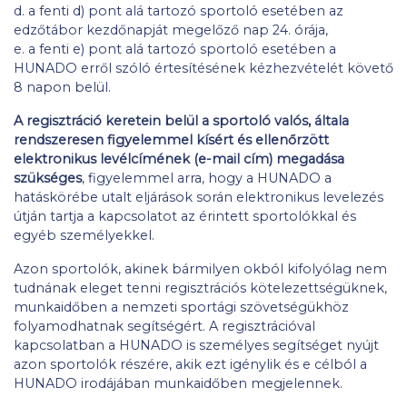
d. a fenti d) pont alá tartozó sportoló esetében az
edzőtábor kezdőnapját megelőző nap 24. órája,
e. a fenti e) pont alá tartozó sportoló esetében a
HUNADO erről szóló értesítésének kézhezvételét követő
8 napon belül.
A regisztráció keretein belül a sportoló valós, általa
rendszeresen figyelemmel kísért és ellenőrzött
elektronikus levélcímének (e-mail cím) megadása
szükséges
, figyelemmel arra, hogy a HUNADO a
hatáskörébe utalt eljárások során elektronikus levelezés
útján tartja a kapcsolatot az érintett sportolókkal és
egyéb személyekkel.
Azon sportolók, akinek bármilyen okból kifolyólag nem
tudnának eleget tenni regisztrációs kötelezettségüknek,
munkaidőben a nemzeti sportági szövetségükhöz
folyamodhatnak segítségért. A regisztrációval
kapcsolatban a HUNADO is személyes segítséget nyújt
azon sportolók részére, akik ezt igénylik és e célból a
HUNADO irodájában munkaidőben megjelennek.