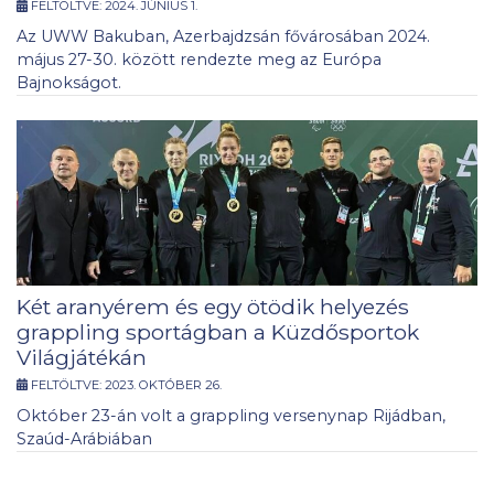
FELTÖLTVE:
2024. JÚNIUS 1.
Az UWW Bakuban, Azerbajdzsán fővárosában 2024.
május 27-30. között rendezte meg az Európa
Bajnokságot.
Két aranyérem és egy ötödik helyezés
grappling sportágban a Küzdősportok
Világjátékán
FELTÖLTVE:
2023. OKTÓBER 26.
Október 23-án volt a grappling versenynap Rijádban,
Szaúd-Arábiában