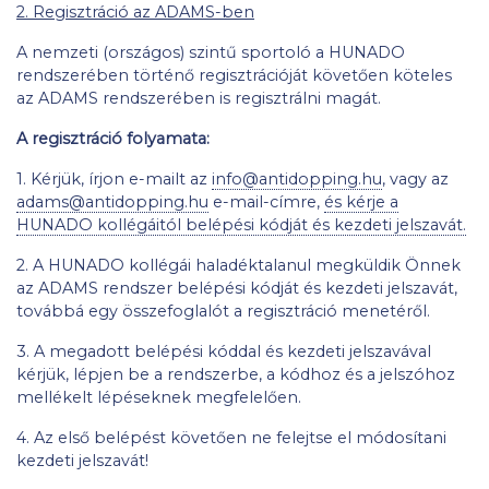
2. Regisztráció az ADAMS-ben
A nemzeti (országos) szintű sportoló a HUNADO
rendszerében történő regisztrációját követően köteles
az ADAMS rendszerében is regisztrálni magát.
A regisztráció folyamata:
1. Kérjük, írjon e-mailt az
info@antidopping.hu
, vagy az
adams@antidopping.hu
e-mail-címre,
és kérje a
HUNADO kollégáitól belépési kódját és kezdeti jelszavát.
2. A HUNADO kollégái haladéktalanul megküldik Önnek
az ADAMS rendszer belépési kódját és kezdeti jelszavát,
továbbá egy összefoglalót a regisztráció menetéről.
3. A megadott belépési kóddal és kezdeti jelszavával
kérjük, lépjen be a rendszerbe, a kódhoz és a jelszóhoz
mellékelt lépéseknek megfelelően.
4. Az első belépést követően ne felejtse el módosítani
kezdeti jelszavát!