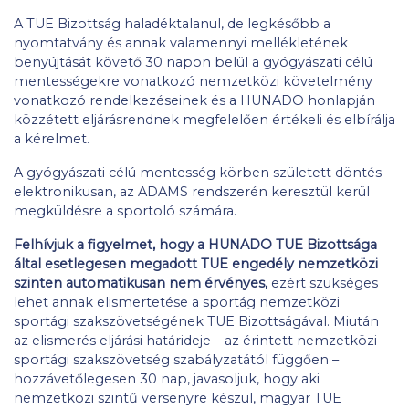
A TUE Bizottság haladéktalanul, de legkésőbb a
nyomtatvány és annak valamennyi mellékletének
benyújtását követő 30 napon belül a gyógyászati célú
mentességekre vonatkozó nemzetközi követelmény
vonatkozó rendelkezéseinek és a HUNADO honlapján
közzétett eljárásrendnek megfelelően értékeli és elbírálja
a kérelmet.
A gyógyászati célú mentesség körben született döntés
elektronikusan, az ADAMS rendszerén keresztül kerül
megküldésre a sportoló számára.
Felhívjuk a figyelmet, hogy a HUNADO TUE Bizottsága
által esetlegesen megadott TUE engedély nemzetközi
szinten automatikusan nem érvényes,
ezért szükséges
lehet annak elismertetése a sportág nemzetközi
sportági szakszövetségének TUE Bizottságával. Miután
az elismerés eljárási határideje – az érintett nemzetközi
sportági szakszövetség szabályzatától függően –
hozzávetőlegesen 30 nap, javasoljuk, hogy aki
nemzetközi szintű versenyre készül, magyar TUE