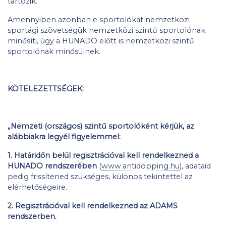
tartozik.
Amennyiben azonban e sportolókat nemzetközi
sportági szövetségük nemzetközi szintű sportolónak
minősíti, úgy a HUNADO előtt is nemzetközi szintű
sportolónak minősülnek.
KÖTELEZETTSÉGEK:
„Nemzeti (országos) szintű sportolóként kérjük, az
alábbiakra legyél figyelemmel:
1. Határidőn belül regisztrációval kell rendelkezned a
HUNADO rendszerében
(
www.antidopping.hu
), adataid
pedig frissítened szükséges, különös tekintettel az
elérhetőségeire.
2. Regisztrációval kell rendelkezned az ADAMS
rendszerben.