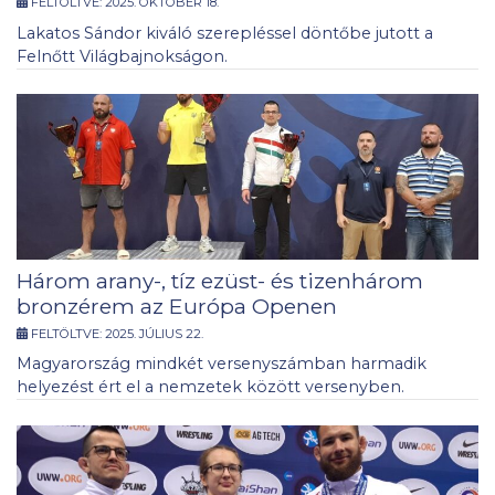
FELTÖLTVE:
2025. OKTÓBER 18.
Lakatos Sándor kiváló szerepléssel döntőbe jutott a
Felnőtt Világbajnokságon.
Három arany-, tíz ezüst- és tizenhárom
bronzérem az Európa Openen
FELTÖLTVE:
2025. JÚLIUS 22.
Magyarország mindkét versenyszámban harmadik
helyezést ért el a nemzetek között versenyben.