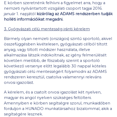
E körben szeretnénk felhívni a figyelmet arra, hogy a
nemzeti nyilvántartott vizsgálati csoport tagjai 2016.
január 1. napjától
kizárólag az ADAMS rendszerben tudják
holléti információikat megadni.
3. Gyógyászati célú mentesség iránti kérelem
Bármely olyan nemzeti (országos) szintű sportoló, akivel
összefüggésben kivételesen, gyógyászati célból tiltott
anyag, vagy tiltott módszer használata, illetve
alkalmazása látszik indokoltnak, az igény felmerülését
követően mielőbb, de főszabály szerint a sportoló
következő versenye előtt legalább 30 nappal köteles
gyógyászati célú mentességért folyamodni az ADAMS
rendszeren keresztül, csatolva valamennyi releváns
orvosi igazolást.
A kérelem, és a csatolt orvosi igazolást két nyelven,
magyar és angol nyelven szükséges feltölteni.
Amennyiben e körben segítségre szorul, munkaidőben
forduljon a HUNADO munkatársaihoz bizalommal, akik a
segítségére lesznek.