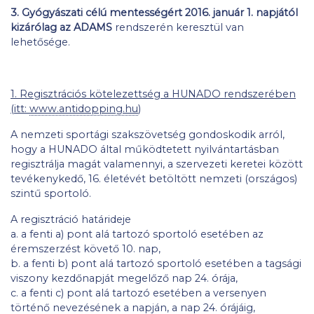
3. Gyógyászati célú mentességért 2016. január 1. napjától
kizárólag az ADAMS
rendszerén keresztül van
lehetősége.
1. Regisztrációs kötelezettség a HUNADO rendszerében
(itt:
www.antidopping.hu
)
A nemzeti sportági szakszövetség gondoskodik arról,
hogy a HUNADO által működtetett nyilvántartásban
regisztrálja magát valamennyi, a szervezeti keretei között
tevékenykedő, 16. életévét betöltött nemzeti (országos)
szintű sportoló.
A regisztráció határideje
a. a fenti a) pont alá tartozó sportoló esetében az
éremszerzést követő 10. nap,
b. a fenti b) pont alá tartozó sportoló esetében a tagsági
viszony kezdőnapját megelőző nap 24. órája,
c. a fenti c) pont alá tartozó esetében a versenyen
történő nevezésének a napján, a nap 24. órájáig,