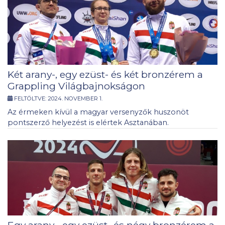
Két arany-, egy ezüst- és két bronzérem a
Grappling Világbajnokságon
FELTÖLTVE:
2024. NOVEMBER 1.
Az érmeken kívül a magyar versenyzők huszonöt
pontszerző helyezést is elértek Asztanában.
Egy arany-, egy ezüst- és négy bronzérem a