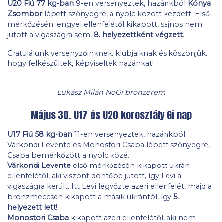
U20 Fiú 77 kg-ban
9-en versenyeztek, hazánkból
Kónya
Zsombor
lépett szőnyegre, a nyolc között kezdett. Első
mérkőzésén lengyel ellenfelétől kikapott, sajnos nem
jutott a vigaszágra sem,
8. helyezettként végzett
.
Gratulálunk versenyzőinknek, klubjaiknak és köszönjük,
hogy felkészültek, képviselték hazánkat!
Lukász Milán NoGi bronzérem
Május 30. U17 és U20 korosztály Gi nap
U17 Fiú 58 kg-ban
11-en versenyeztek, hazánkból
Várkondi Levente és Monostori Csaba lépett szőnyegre,
Csaba bemérkőzött a nyolc közé.
Várkondi Levente
első mérkőzésén kikapott ukrán
ellenfelétől, aki viszont döntőbe jutott, így Levi a
vigaszágra került. Itt Levi legyőzte azeri ellenfelét, majd a
bronzmeccsen kikapott a másik ukrántól, így
5.
helyezett lett
!
Monostori Csaba
kikapott azeri ellenfelétől, aki nem