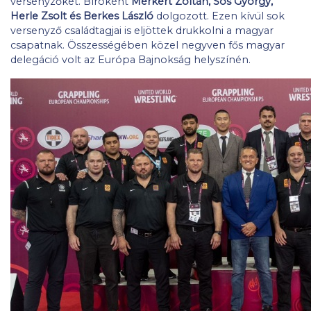
versenyzőket. Bíróként
Merkert Zoltán, Sós György,
Herle Zsolt és Berkes László
dolgozott. Ezen kívül sok
versenyző családtagjai is eljöttek drukkolni a magyar
csapatnak. Összességében közel negyven fős magyar
delegáció volt az Európa Bajnokság helyszínén.