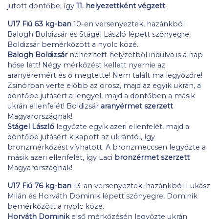
jutott döntőbe, így
11. helyezettként végzett
.
U17 Fiú 63 kg-ban
10-en versenyeztek, hazánkból
Balogh Boldizsár és Stágel László lépett szőnyegre,
Boldizsár bemérkőzött a nyolc közé.
Balogh Boldizsár
nehezített helyzetből indulva is a nap
hőse lett! Négy mérkőzést kellett nyernie az
aranyéremért és ő megtette! Nem talált ma legyőzőre!
Zsinórban verte előbb az orosz, majd az egyik ukrán, a
döntőbe jutásért a lengyel, majd a döntőben a másik
ukrán ellenfelét! Boldizsár
aranyérmet szerzett
Magyarországnak!
Stágel László
legyőzte egyik azeri ellenfelét, majd a
döntőbe jutásért kikapott az ukrántól, így
bronzmérkőzést vívhatott. A bronzmeccsen legyőzte a
másik azeri ellenfelét, így Laci
bronzérmet szerzett
Magyarországnak!
U17 Fiú 76 kg-ban
13-an versenyeztek, hazánkból Lukász
Milán és Horváth Dominik lépett szőnyegre, Dominik
bemérkőzött a nyolc közé.
Horváth Dominik
első mérkőzésén legyőzte ukrán