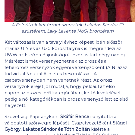
A Felnőttek két érmet szereztek: Lakatos Sándor Gi
ezüstérem, Laky Levente NoGi bronzérem
Két változás is van a tavalyi évhez képest: idén először
már az U17 és az U20 korosztálynak is megrendezi az
UWW az Európa Bajnokságot (ezért is tart négy napig).
Másrészt ismét versenyezhetnek az orosz és a
fehérorosz versenyzők egyéni versenyzőként (AIN, azaz
Individual Neutral Athletes besorolással). A
csapatversenyben nem vehetnek részt. Az orosz
versenyzők erejét jól mutatja, hogy például az első
napon az összes férfi kategóriában, kettő kivételével
pedig a női kategóriákban is orosz versenyző lett az első
helyezett.
Szövetségi Kapitányként
Skáfár Bence
irányította a
válogatott szőnyegre lépését. Csapatvezetőként
Stágel
György, Lakatos Sándor és Tóth Zoltán
kísérte a