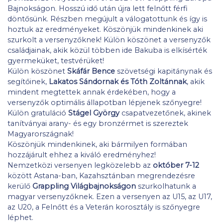
Bajnokságon. Hosszú idő után újra lett felnőtt férfi
döntősünk. Részben megújult a válogatottunk és így is
hoztuk az eredményeket. Köszönjük mindenkinek aki
szurkolt a versenyzőknek! Külön köszönet a versenyzők
családjainak, akik közül többen ide Bakuba is elkísérték
gyermeküket, testvérüket!
Külön köszönet
Skáfár Bence
szövetségi kapitánynak és
segítőinek,
Lakatos Sándornak és Tóth Zoltánnak
, akik
mindent megtettek annak érdekében, hogy a
versenyzők optimális állapotban lépjenek szőnyegre!
Külön gratuláció
Stágel György
csapatvezetőnek, akinek
tanítványai arany- és egy bronzérmet is szereztek
Magyarországnak!
Köszönjük mindenkinek, aki bármilyen formában
hozzájárult ehhez a kiváló eredményhez!
Nemzetközi versenyen legközelebb az
október 7-12
között Astana-ban, Kazahsztánban megrendezésre
kerülő
Grappling Világbajnokságon
szurkolhatunk a
magyar versenyzőknek. Ezen a versenyen az U15, az U17,
az U20, a Felnőtt és a Veterán korosztály is szőnyegre
léphet.