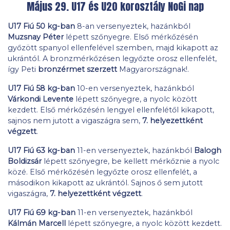
Május 29. U17 és U20 korosztály NoGi nap
U17 Fiú 50 kg-ban
8-an versenyeztek, hazánkból
Muzsnay Péter
lépett szőnyegre. Első mérkőzésén
győzött spanyol ellenfelével szemben, majd kikapott az
ukrántól. A bronzmérkőzésen legyőzte orosz ellenfelét,
így Peti
bronzérmet szerzett
Magyarországnak!.
U17 Fiú 58 kg-ban
10-en versenyeztek, hazánkból
Várkondi Levente
lépett szőnyegre, a nyolc között
kezdett. Első mérkőzésén lengyel ellenfelétől kikapott,
sajnos nem jutott a vigaszágra sem,
7. helyezettként
végzett
.
U17 Fiú 63 kg-ban
11-en versenyeztek, hazánkból
Balogh
Boldizsár
lépett szőnyegre, be kellett mérkőznie a nyolc
közé. Első mérkőzésén legyőzte orosz ellenfelét, a
másodikon kikapott az ukrántól. Sajnos ő sem jutott
vigaszágra,
7. helyezettként végzett
.
U17 Fiú 69 kg-ban
11-en versenyeztek, hazánkból
Kálmán Marcell
lépett szőnyegre, a nyolc között kezdett.