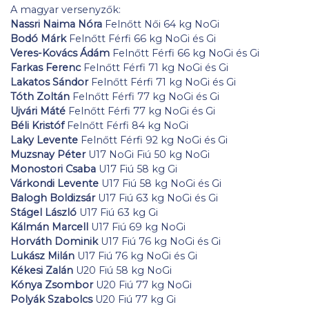
A magyar versenyzők:
Nassri Naima Nóra
Felnőtt Női 64 kg NoGi
Bodó Márk
Felnőtt Férfi 66 kg NoGi és Gi
Veres-Kovács Ádám
Felnőtt Férfi 66 kg NoGi és Gi
Farkas Ferenc
Felnőtt Férfi 71 kg NoGi és Gi
Lakatos Sándor
Felnőtt Férfi 71 kg NoGi és Gi
Tóth Zoltán
Felnőtt Férfi 77 kg NoGi és Gi
Ujvári Máté
Felnőtt Férfi 77 kg NoGi és Gi
Béli Kristóf
Felnőtt Férfi 84 kg NoGi
Laky Levente
Felnőtt Férfi 92 kg NoGi és Gi
Muzsnay Péter
U17 NoGi Fiú 50 kg NoGi
Monostori Csaba
U17 Fiú 58 kg Gi
Várkondi Levente
U17 Fiú 58 kg NoGi és Gi
Balogh Boldizsár
U17 Fiú 63 kg NoGi és Gi
Stágel László
U17 Fiú 63 kg Gi
Kálmán Marcell
U17 Fiú 69 kg NoGi
Horváth Dominik
U17 Fiú 76 kg NoGi és Gi
Lukász Milán
U17 Fiú 76 kg NoGi és Gi
Kékesi Zalán
U20 Fiú 58 kg NoGi
Kónya Zsombor
U20 Fiú 77 kg NoGi
Polyák Szabolcs
U20 Fiú 77 kg Gi