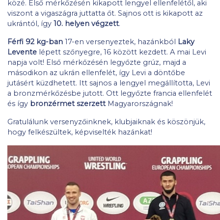
közé. Első mérkőzésén kikapott lengyel ellenfelétől, aki
viszont a vigaszágra juttatta őt. Sajnos ott is kikapott az
ukrántól, így
10. helyen végzett
.
Férfi 92 kg-ban
17-en versenyeztek, hazánkból
Laky
Levente
lépett szőnyegre, 16 között kezdett. A mai Levi
napja volt! Első mérkőzésén legyőzte grúz, majd a
másodikon az ukrán ellenfelét, így Levi a döntőbe
jutásért küzdhetett. Itt sajnos a lengyel megállította, Levi
a bronzmérkőzésbe jutott. Ott legyőzte francia ellenfelét
és így
bronzérmet szerzett
Magyarországnak!
Gratulálunk versenyzőinknek, klubjaiknak és köszönjük,
hogy felkészültek, képviselték hazánkat!