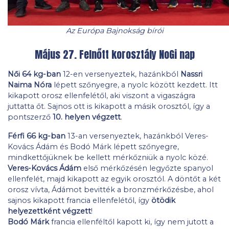
Az Európa Bajnokság bírói
Május 27. Felnőtt korosztály NoGi nap
Női 64 kg-ban
12-en versenyeztek, hazánkból
Nassri
Naima Nóra
lépett szőnyegre, a nyolc között kezdett. Itt
kikapott orosz ellenfelétől, aki viszont a vigaszágra
juttatta őt. Sajnos ott is kikapott a másik orosztól, így a
pontszerző
10. helyen végzett
.
Férfi 66 kg-ban
13-an versenyeztek, hazánkból Veres-
Kovács Ádám és Bodó Márk lépett szőnyegre,
mindkettőjüknek be kellett mérkőzniük a nyolc közé.
Veres-Kovács Ádám
első mérkőzésén legyőzte spanyol
ellenfelét, majd kikapott az egyik orosztól. A döntőt a két
orosz vívta, Ádámot bevitték a bronzmérkőzésbe, ahol
sajnos kikapott francia ellenfelétől, így
ötödik
helyezettként végzett
!
Bodó Márk
francia ellenféltől kapott ki, így nem jutott a