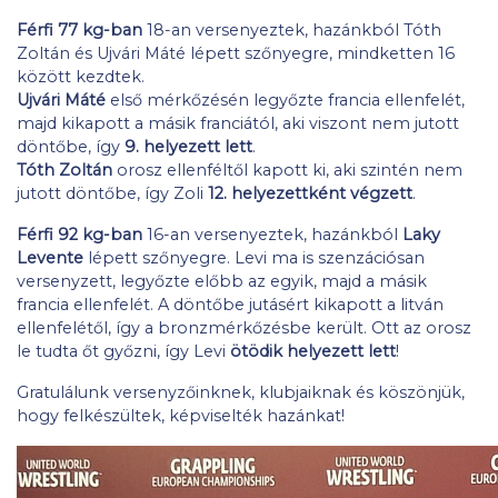
Férfi 77 kg-ban
18-an versenyeztek, hazánkból Tóth
Zoltán és Ujvári Máté lépett szőnyegre, mindketten 16
között kezdtek.
Ujvári Máté
első mérkőzésén legyőzte francia ellenfelét,
majd kikapott a másik franciától, aki viszont nem jutott
döntőbe, így
9. helyezett lett
.
Tóth Zoltán
orosz ellenféltől kapott ki, aki szintén nem
jutott döntőbe, így Zoli
12. helyezettként végzett
.
Férfi 92 kg-ban
16-an versenyeztek, hazánkból
Laky
Levente
lépett szőnyegre. Levi ma is szenzációsan
versenyzett, legyőzte előbb az egyik, majd a másik
francia ellenfelét. A döntőbe jutásért kikapott a litván
ellenfelétől, így a bronzmérkőzésbe került. Ott az orosz
le tudta őt győzni, így Levi
ötödik helyezett lett
!
Gratulálunk versenyzőinknek, klubjaiknak és köszönjük,
hogy felkészültek, képviselték hazánkat!