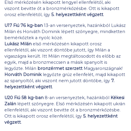
Első mérkőzésén kikapott lengyel ellenfelétől, aki
viszont bevitte őt a bronzmérkőzésbe. Ott is kikapott
orosz ellenfelétől, így
5. helyezettként végzett
.
U17 Fiú 76 kg-ban
13-an versenyeztek, hazánkból Lukász
Milán és Horváth Dominik lépett szőnyegre, mindketten
bemérkőztek a nyolc közé.
Lukász Milán
első mérkőzésén kikapott orosz
ellenfelétől, aki viszont döntőbe jutott, így Milán a
vigaszágra került. Itt Milán megtáltosodott és előbb az
egyik, majd a bronzmeccsen a másik spanyolt is
legyőzte. Milán
bronzérmet szerzett
Magyarországnak!
Horváth Dominik
legyőzte grúz ellenfelét, majd kikapott
az spanyoltól, aki viszont nem jutott döntőbe, így
7.
helyezettként végzett
.
U20 Fiú 58 kg-ban
8-an versenyeztek, hazánkból
Kékesi
Zalán
lépett szőnyegre. Első mérkőzésén kikapott ukrán
ellenfelétől, aki viszont bevitte őt a bronzmérkőzésbe.
Ott is kikapott orosz ellenfelétől, így
5. helyezettként
végzett
.