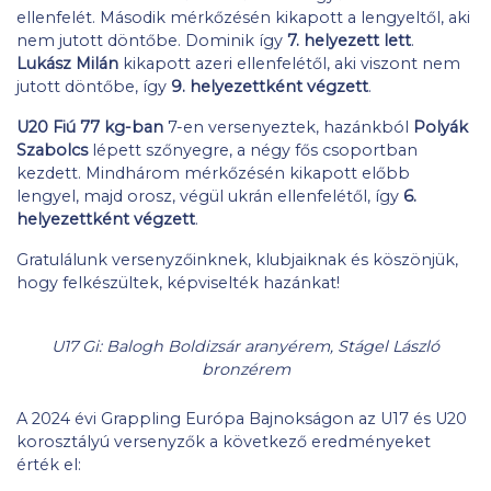
ellenfelét. Második mérkőzésén kikapott a lengyeltől, aki
nem jutott döntőbe. Dominik így
7. helyezett lett
.
Lukász Milán
kikapott azeri ellenfelétől, aki viszont nem
jutott döntőbe, így
9. helyezettként végzett
.
U20 Fiú 77 kg-ban
7-en versenyeztek, hazánkból
Polyák
Szabolcs
lépett szőnyegre, a négy fős csoportban
kezdett. Mindhárom mérkőzésén kikapott előbb
lengyel, majd orosz, végül ukrán ellenfelétől, így
6.
helyezettként végzett
.
Gratulálunk versenyzőinknek, klubjaiknak és köszönjük,
hogy felkészültek, képviselték hazánkat!
U17 Gi: Balogh Boldizsár aranyérem, Stágel László
bronzérem
A 2024 évi Grappling Európa Bajnokságon az U17 és U20
korosztályú versenyzők a következő eredményeket
érték el: