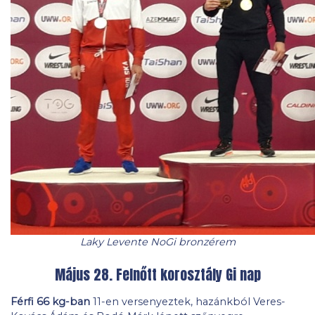
Laky Levente NoGi bronzérem
Május 28. Felnőtt korosztály Gi nap
Férfi 66 kg-ban
11-en versenyeztek, hazánkból Veres-