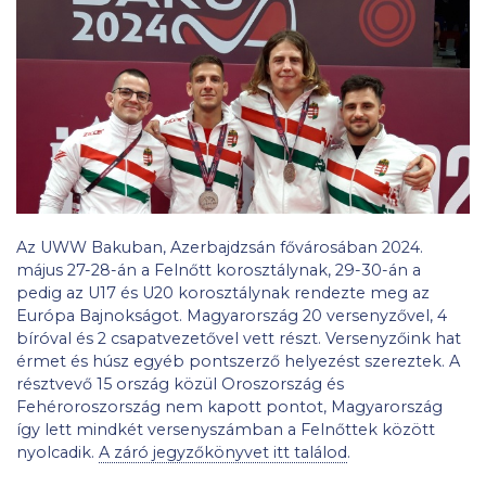
Az UWW Bakuban, Azerbajdzsán fővárosában 2024.
május 27-28-án a Felnőtt korosztálynak, 29-30-án a
pedig az U17 és U20 korosztálynak rendezte meg az
Európa Bajnokságot. Magyarország 20 versenyzővel, 4
bíróval és 2 csapatvezetővel vett részt. Versenyzőink hat
érmet és húsz egyéb pontszerző helyezést szereztek. A
résztvevő 15 ország közül Oroszország és
Fehéroroszország nem kapott pontot, Magyarország
így lett mindkét versenyszámban a Felnőttek között
nyolcadik.
A záró jegyzőkönyvet itt találod
.