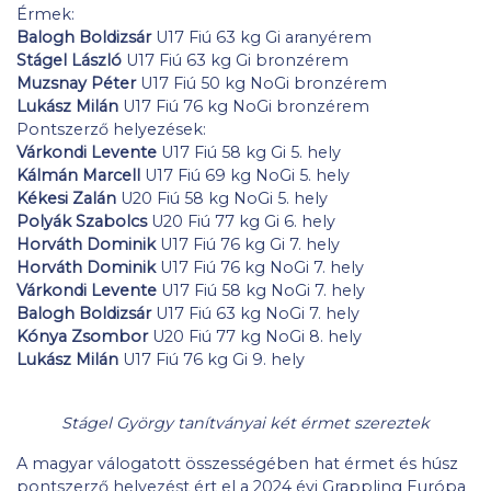
Érmek:
Balogh Boldizsár
U17 Fiú 63 kg Gi aranyérem
Stágel László
U17 Fiú 63 kg Gi bronzérem
Muzsnay Péter
U17 Fiú 50 kg NoGi bronzérem
Lukász Milán
U17 Fiú 76 kg NoGi bronzérem
Pontszerző helyezések:
Várkondi Levente
U17 Fiú 58 kg Gi 5. hely
Kálmán Marcell
U17 Fiú 69 kg NoGi 5. hely
Kékesi Zalán
U20 Fiú 58 kg NoGi 5. hely
Polyák Szabolcs
U20 Fiú 77 kg Gi 6. hely
Horváth Dominik
U17 Fiú 76 kg Gi 7. hely
Horváth Dominik
U17 Fiú 76 kg NoGi 7. hely
Várkondi Levente
U17 Fiú 58 kg NoGi 7. hely
Balogh Boldizsár
U17 Fiú 63 kg NoGi 7. hely
Kónya Zsombor
U20 Fiú 77 kg NoGi 8. hely
Lukász Milán
U17 Fiú 76 kg Gi 9. hely
Stágel György tanítványai két érmet szereztek
A magyar válogatott összességében hat érmet és húsz
pontszerző helyezést ért el a 2024 évi Grappling Európa