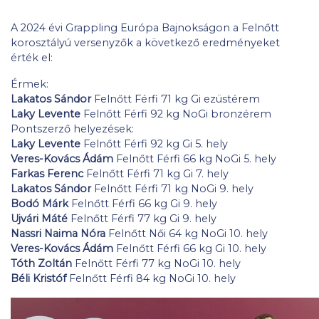
A 2024 évi Grappling Európa Bajnokságon a Felnőtt
korosztályú versenyzők a következő eredményeket
érték el:
Érmek:
Lakatos Sándor
Felnőtt Férfi 71 kg Gi ezüstérem
Laky Levente
Felnőtt Férfi 92 kg NoGi bronzérem
Pontszerző helyezések:
Laky Levente
Felnőtt Férfi 92 kg Gi 5. hely
Veres-Kovács Ádám
Felnőtt Férfi 66 kg NoGi 5. hely
Farkas Ferenc
Felnőtt Férfi 71 kg Gi 7. hely
Lakatos Sándor
Felnőtt Férfi 71 kg NoGi 9. hely
Bodó Márk
Felnőtt Férfi 66 kg Gi 9. hely
Ujvári Máté
Felnőtt Férfi 77 kg Gi 9. hely
Nassri Naima Nóra
Felnőtt Női 64 kg NoGi 10. hely
Veres-Kovács Ádám
Felnőtt Férfi 66 kg Gi 10. hely
Tóth Zoltán
Felnőtt Férfi 77 kg NoGi 10. hely
Béli Kristóf
Felnőtt Férfi 84 kg NoGi 10. hely