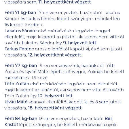
vigaszágra sem,
11. helyezettként végzett
.
Férfi 71 kg-ban
17-en versenyeztek, hazánkból Lakatos
Sándor és Farkas Ferenc lépett szőnyegre, mindketten
16 között kezdtek.
Lakatos Sándor
első mérkőzésén legyőzte lengyel
ellenfelét, majd kikapott a grúztól, aki sajnos nem vitte őt
tovább. Lakatos Sándor így
9. helyezett lett
.
Farkas Ferenc
orosz ellenféltől kapott ki, és ő sem jutott
vigaszágra,
12. helyezettként végzett
.
Férfi 77 kg-ban
19-en versenyeztek, hazánkból Tóth
Zoltán és Ujvári Máté lépett szőnyegre, Zolinak be kellett
mérkőznie a 16 közé.
Tóth Zoltán
első mérkőzésén legyőzte azeri ellenfelét,
majd kikapott az ukrántól, aki sajnos nem vitte őt tovább.
Tóth Zoltán így
10. helyezett lett
.
Ujvári Máté
spanyol ellenféltől kapott ki, és ő sem jutott
vigaszágra,
18. helyezettként végzett
.
Férfi 84 kg-ban
13-an versenyeztek, hazánkból
Béli
Kristóf
lépett szőnyegre, be kellett mérkőznie a nyolc