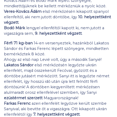
Kovács Ádám és Bodó Márk lépett szőnyegre,
mindkettőjüknek be kellett mérkőzniük a nyolc közé.
Veres-Kovács Ádám
első mérkőzésén kikapott spanyol
ellenfeltől, aki nem jutott döntőbe, így
10. helyezettként
végzett
.
Bodó Márk
lengyel ellenféltől kapott ki, nem jutott a
vigaszágra sem,
9. helyezettként végzett
.
Férfi 71 kg-ban
14-en versenyeztek, hazánkból Lakatos
Sándor és Farkas Ferenc lépett szőnyegre, mindketten
bemérkőztek 8 közé.
Ahogy az első nap Levié volt, úgy a második Sanyié!
Lakatos Sándor
első mérkőzésén legyőzte ukrán
ellenfelét, majd összekerült Fecóval, győzött és a
döntőbe jutásért mérkőzött. Sanyi itt is legyőzte német
ellenfelét, így hosszú idő után újra lett felnőtt férfi
döntősünk! A döntőben kiegyenlített mérkőzésen
alulmaradt orosz ellenfelével szemben, így Sanyi
ezüstérmet szerzett
Magyarországnak!
Farkas Ferenc
azeri ellenfelét legyőzve került szembe
Sanyival, aki bevitte őt a vigaszágra. Ott kikapott ukrán
ellenfelétől így
7. helyezettként végzett
.