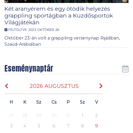
Két aranyérem és egy ötödik helyezés
grappling sportágban a Küzdősportok
Világjátékán
FELTÖLTVE:
2023. OKTÓBER 26.
Október 23-án volt a grappling versenynap Rijádban,
Szaúd-Arábiában
Eseménynaptár
2026 AUGUSZTUS
H
K
Sz
Cs
P
Sz
V
27
28
29
30
31
1
2
3
4
5
6
7
8
9