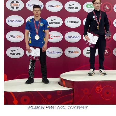
Muzsnay Péter NoGi bronzérem