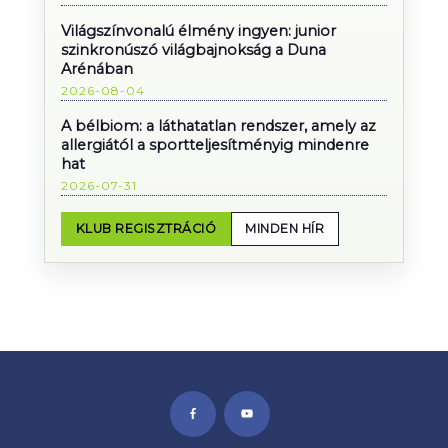
Világszínvonalú élmény ingyen: junior
szinkronúszó világbajnokság a Duna
Arénában
2026-08-04
A bélbiom: a láthatatlan rendszer, amely az
allergiától a sportteljesítményig mindenre
hat
2026-07-31
KLUB REGISZTRÁCIÓ
MINDEN HÍR