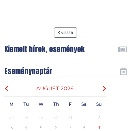
vissza
Kiemelt hírek, események
Eseménynaptár
AUGUST 2026
M
Tu
W
Th
F
Sa
Su
27
28
29
30
31
1
2
3
4
5
6
7
8
9