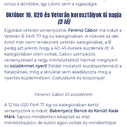
orosz a döntőbe, így Lőrinc sem a vigaszágra.
Október 10. U20 és Veterán korosztályok Gi napja
(5 fő)
Egyedüli veterán versenyzőnk,
Ferenci Gábor
ma indult a
Veterán B Férfi 77 kg-os kategóriában. A nőknek az idei
évtől már nem rendeznek veterán kategóriákat, a B
pedig azt jelenti, hogy a 40-45 évesek küzdenek itt. A
kategóriában öten voltak, Gábor szenzációs
versenyzéssel a négy mérkőzéséből hármat megnyert
és
ezüstérmet nyert!
Példát mutatott küzdőszellemből a
fiataloknak, még a sérülése sem akadályozta meg a
nyertes küzdelmében. Gratulálunk és köszönjük!
Ferenci Gábor Gi ezüstérem
A 12 fős U20 Férfi 71 kg-os kategóriában kettő
versenyzőnk is indult:
Babenyecz Bence és Kerülő Kada
Márk
. Sajnos mindketten kikaptak az első
mérkőzésükön, de külön ágon voltak és mindkettőjük