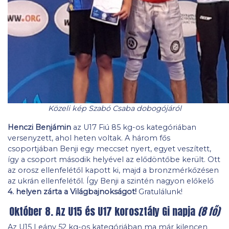
Közeli kép Szabó Csaba dobogójáról
Henczi Benjámin
az U17 Fiú 85 kg-os kategóriában
versenyzett, ahol heten voltak. A három fős
csoportjában Benji egy meccset nyert, egyet veszített,
így a csoport második helyével az elődöntőbe került. Ott
az orosz ellenfelétől kapott ki, majd a bronzmérkőzésen
az ukrán ellenfelétől. Így Benji a szintén nagyon előkelő
4. helyen zárta a Világbajnokságot!
Gratulálunk!
Október 8. Az U15 és U17 korosztály Gi napja
(8 fő)
Az U15 Leány 52 kg-os kategóriában ma már kilencen