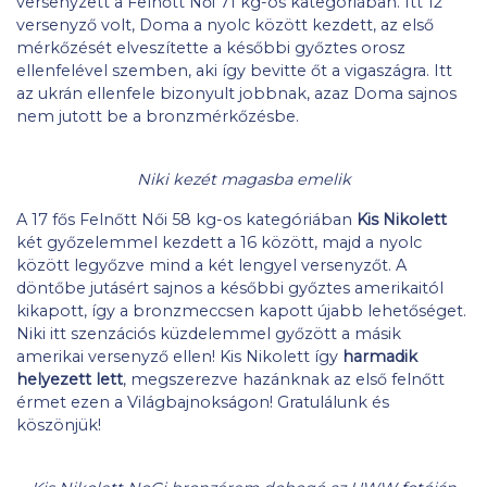
versenyzett a Felnőtt Női 71 kg-os kategóriában. Itt 12
versenyző volt, Doma a nyolc között kezdett, az első
mérkőzését elveszítette a későbbi győztes orosz
ellenfelével szemben, aki így bevitte őt a vigaszágra. Itt
az ukrán ellenfele bizonyult jobbnak, azaz Doma sajnos
nem jutott be a bronzmérkőzésbe.
Niki kezét magasba emelik
A 17 fős Felnőtt Női 58 kg-os kategóriában
Kis Nikolett
két győzelemmel kezdett a 16 között, majd a nyolc
között legyőzve mind a két lengyel versenyzőt. A
döntőbe jutásért sajnos a későbbi győztes amerikaitól
kikapott, így a bronzmeccsen kapott újabb lehetőséget.
Niki itt szenzációs küzdelemmel győzött a másik
amerikai versenyző ellen! Kis Nikolett így
harmadik
helyezett lett
, megszerezve hazánknak az első felnőtt
érmet ezen a Világbajnokságon! Gratulálunk és
köszönjük!