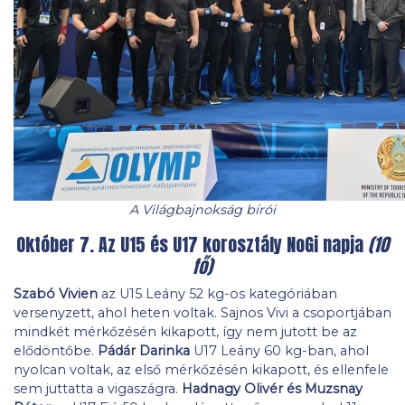
A Világbajnokság bírói
Október 7. Az U15 és U17 korosztály NoGi napja
(10
fő)
Szabó Vivien
az U15 Leány 52 kg-os kategóriában
versenyzett, ahol heten voltak. Sajnos Vivi a csoportjában
mindkét mérkőzésén kikapott, így nem jutott be az
elődöntőbe.
Pádár Darinka
U17 Leány 60 kg-ban, ahol
nyolcan voltak, az első mérkőzésén kikapott, és ellenfele
sem juttatta a vigaszágra.
Hadnagy Olivér és Muzsnay