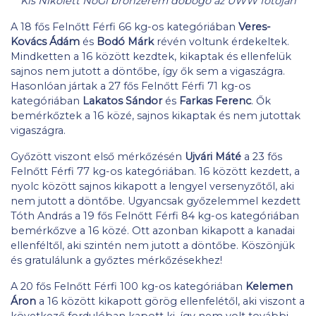
Kis Nikolett NoGi bronzérem dobogó az UWW fotóján
A 18 fős Felnőtt Férfi 66 kg-os kategóriában
Veres-
Kovács Ádám
és
Bodó Márk
révén voltunk érdekeltek.
Mindketten a 16 között kezdtek, kikaptak és ellenfelük
sajnos nem jutott a döntőbe, így ők sem a vigaszágra.
Hasonlóan jártak a 27 fős Felnőtt Férfi 71 kg-os
kategóriában
Lakatos Sándor
és
Farkas Ferenc
. Ők
bemérkőztek a 16 közé, sajnos kikaptak és nem jutottak
vigaszágra.
Győzött viszont első mérkőzésén
Ujvári Máté
a 23 fős
Felnőtt Férfi 77 kg-os kategóriában. 16 között kezdett, a
nyolc között sajnos kikapott a lengyel versenyzőtől, aki
nem jutott a döntőbe. Ugyancsak győzelemmel kezdett
Tóth András a 19 fős Felnőtt Férfi 84 kg-os kategóriában
bemérkőzve a 16 közé. Ott azonban kikapott a kanadai
ellenféltől, aki szintén nem jutott a döntőbe. Köszönjük
és gratulálunk a győztes mérkőzésekhez!
A 20 fős Felnőtt Férfi 100 kg-os kategóriában
Kelemen
Áron
a 16 között kikapott görög ellenfelétől, aki viszont a
következő fordulóban kapott ki, így nem volt további