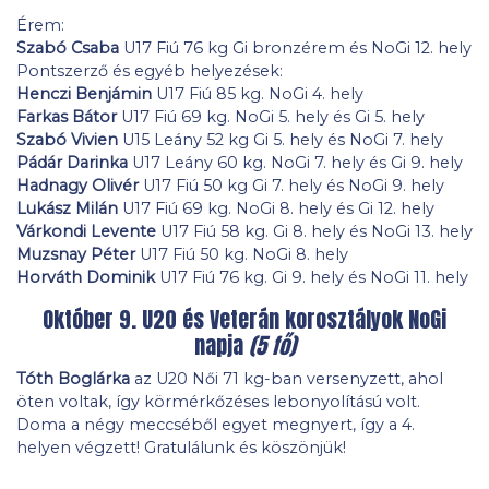
Érem:
Szabó Csaba
U17 Fiú 76 kg Gi bronzérem és NoGi 12. hely
Pontszerző és egyéb helyezések:
Henczi Benjámin
U17 Fiú 85 kg. NoGi 4. hely
Farkas Bátor
U17 Fiú 69 kg. NoGi 5. hely és Gi 5. hely
Szabó Vivien
U15 Leány 52 kg Gi 5. hely és NoGi 7. hely
Pádár Darinka
U17 Leány 60 kg. NoGi 7. hely és Gi 9. hely
Hadnagy Olivér
U17 Fiú 50 kg Gi 7. hely és NoGi 9. hely
Lukász Milán
U17 Fiú 69 kg. NoGi 8. hely és Gi 12. hely
Várkondi Levente
U17 Fiú 58 kg. Gi 8. hely és NoGi 13. hely
Muzsnay Péter
U17 Fiú 50 kg. NoGi 8. hely
Horváth Dominik
U17 Fiú 76 kg. Gi 9. hely és NoGi 11. hely
Október 9. U20 és Veterán korosztályok NoGi
napja
(5 fő)
Tóth Boglárka
az U20 Női 71 kg-ban versenyzett, ahol
öten voltak, így körmérkőzéses lebonyolítású volt.
Doma a négy meccséből egyet megnyert, így a 4.
helyen végzett! Gratulálunk és köszönjük!