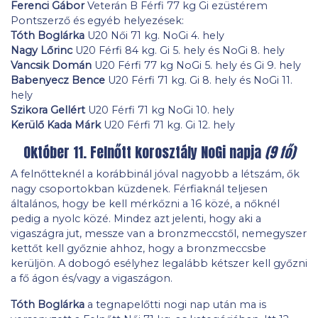
Ferenci Gábor
Veterán B Férfi 77 kg Gi ezüstérem
Pontszerző és egyéb helyezések:
Tóth Boglárka
U20 Női 71 kg. NoGi 4. hely
Nagy Lőrinc
U20 Férfi 84 kg. Gi 5. hely és NoGi 8. hely
Vancsik Domán
U20 Férfi 77 kg NoGi 5. hely és Gi 9. hely
Babenyecz Bence
U20 Férfi 71 kg. Gi 8. hely és NoGi 11.
hely
Szikora Gellért
U20 Férfi 71 kg NoGi 10. hely
Kerülő Kada Márk
U20 Férfi 71 kg. Gi 12. hely
Október 11. Felnőtt korosztály NoGi napja
(9 fő)
A felnőtteknél a korábbinál jóval nagyobb a létszám, ők
nagy csoportokban küzdenek. Férfiaknál teljesen
általános, hogy be kell mérkőzni a 16 közé, a nőknél
pedig a nyolc közé. Mindez azt jelenti, hogy aki a
vigaszágra jut, messze van a bronzmeccstől, nemegyszer
kettőt kell győznie ahhoz, hogy a bronzmeccsbe
kerüljön. A dobogó esélyhez legalább kétszer kell győzni
a fő ágon és/vagy a vigaszágon.
Tóth Boglárka
a tegnapelőtti nogi nap után ma is