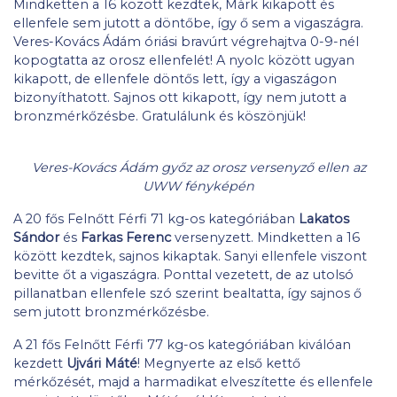
Mindketten a 16 között kezdtek, Márk kikapott és
ellenfele sem jutott a döntőbe, így ő sem a vigaszágra.
Veres-Kovács Ádám óriási bravúrt végrehajtva 0-9-nél
kopogtatta az orosz ellenfelét! A nyolc között ugyan
kikapott, de ellenfele döntős lett, így a vigaszágon
bizonyíthatott. Sajnos ott kikapott, így nem jutott a
bronzmérkőzésbe. Gratulálunk és köszönjük!
Veres-Kovács Ádám győz az orosz versenyző ellen az
UWW fényképén
A 20 fős Felnőtt Férfi 71 kg-os kategóriában
Lakatos
Sándor
és
Farkas Ferenc
versenyzett. Mindketten a 16
között kezdtek, sajnos kikaptak. Sanyi ellenfele viszont
bevitte őt a vigaszágra. Ponttal vezetett, de az utolsó
pillanatban ellenfele szó szerint bealtatta, így sajnos ő
sem jutott bronzmérkőzésbe.
A 21 fős Felnőtt Férfi 77 kg-os kategóriában kiválóan
kezdett
Ujvári Máté
! Megnyerte az első kettő
mérkőzését, majd a harmadikat elveszítette és ellenfele