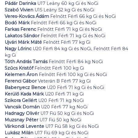
Pádár Darinka
U17 Leány 60 kg Gi és NoGi
Szabó Vivien
U15 Leány 52 kg Gi és NoGi
Veres-Kovács Ádám
Felnőtt Férfi 66 kg Gi és NoGi
Bodó Márk
Felnőtt Férfi 66 kg Gi és NoGi
Farkas Ferenc
Felnőtt Férfi 71 kg Gi és NoGi
Lakatos Sándor
Felnőtt Férfi 71 kg Gi és NoGi
Ujvári Márk Máté
Felnőtt Férfi 77 kg Gi
Nagy Lőrinc
U20 Férfi 84 kg Gi és NoGi, Felnőtt Férfi 84
kg Gi
Tóth András Tamás
Felnőtt Férfi 84 kg NoGi
Szűcs Kristóf
Felnőtt Férfi 100 kg Gi
Kelemen Áron
Felnőtt Férfi 100 kg Gi és NoGi
Ferenci Gábor
Veterán B Férfi 77 kg Gi
Babenyecz Bence
U20 Férfi 71 kg Gi és NoGi
Kerülő Kada Márk
U20 Férfi 71 kg Gi
Szikora Gellért
U20 Férfi 71 kg NoGi
Vancsik Domán
U20 Férfi 77 kg NoGi
Hadnagy Olivér
U17 Fiú 50 kg Gi és NoGi
Muzsnay Péter
U17 Fiú 50 kg NoGi
Várkondi Levente
U17 Fiú 58 kg Gi és NoGi
Lukász Milán
U17 Fiú 69 kg Gi és NoGi