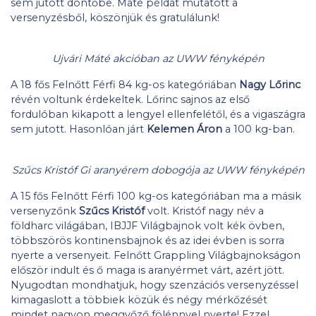
sem jutott döntőbe. Máté példát mutatott a
versenyzésből, köszönjük és gratulálunk!
Ujvári Máté akcióban az UWW fényképén
A 18 fős Felnőtt Férfi 84 kg-os kategóriában
Nagy Lőrinc
révén voltunk érdekeltek. Lőrinc sajnos az első
fordulóban kikapott a lengyel ellenfelétől, és a vigaszágra
sem jutott. Hasonlóan járt
Kelemen Áron
a 100 kg-ban.
Szűcs Kristóf Gi aranyérem dobogója az UWW fényképén
A 15 fős Felnőtt Férfi 100 kg-os kategóriában ma a másik
versenyzőnk
Szűcs Kristóf
volt. Kristóf nagy név a
földharc világában, IBJJF Világbajnok volt kék övben,
többszörös kontinensbajnok és az idei évben is sorra
nyerte a versenyeit. Felnőtt Grappling Világbajnokságon
először indult és ő maga is aranyérmet várt, azért jött.
Nyugodtan mondhatjuk, hogy szenzációs versenyzéssel
kimagaslott a többiek közük és négy mérkőzését
mindet nagyon meggyőző fölénnyel nyerte! Ezzel