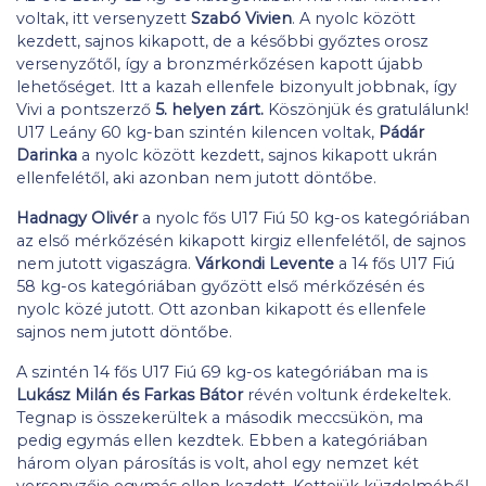
voltak, itt versenyzett
Szabó Vivien
. A nyolc között
kezdett, sajnos kikapott, de a későbbi győztes orosz
versenyzőtől, így a bronzmérkőzésen kapott újabb
lehetőséget. Itt a kazah ellenfele bizonyult jobbnak, így
Vivi a pontszerző
5. helyen zárt.
Köszönjük és gratulálunk!
U17 Leány 60 kg-ban szintén kilencen voltak,
Pádár
Darinka
a nyolc között kezdett, sajnos kikapott ukrán
ellenfelétől, aki azonban nem jutott döntőbe.
Hadnagy Olivér
a nyolc fős U17 Fiú 50 kg-os kategóriában
az első mérkőzésén kikapott kirgiz ellenfelétől, de sajnos
nem jutott vigaszágra.
Várkondi Levente
a 14 fős U17 Fiú
58 kg-os kategóriában győzött első mérkőzésén és
nyolc közé jutott. Ott azonban kikapott és ellenfele
sajnos nem jutott döntőbe.
A szintén 14 fős U17 Fiú 69 kg-os kategóriában ma is
Lukász Milán és Farkas Bátor
révén voltunk érdekeltek.
Tegnap is összekerültek a második meccsükön, ma
pedig egymás ellen kezdtek. Ebben a kategóriában
három olyan párosítás is volt, ahol egy nemzet két
versenyzője egymás ellen kezdett. Kettejük küzdelméből