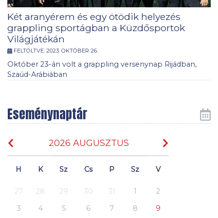
Két aranyérem és egy ötödik helyezés
grappling sportágban a Küzdősportok
Világjátékán
FELTÖLTVE:
2023. OKTÓBER 26.
Október 23-án volt a grappling versenynap Rijádban,
Szaúd-Arábiában
Eseménynaptár
2026 AUGUSZTUS
H
K
Sz
Cs
P
Sz
V
27
28
29
30
31
1
2
3
4
5
6
7
8
9