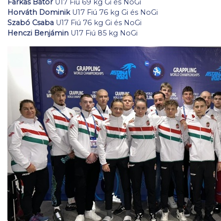
Farkas Bátor
U17 Fiú 69 kg Gi és NoGi
Horváth Dominik
U17 Fiú 76 kg Gi és NoGi
Szabó Csaba
U17 Fiú 76 kg Gi és NoGi
Henczi Benjámin
U17 Fiú 85 kg NoGi