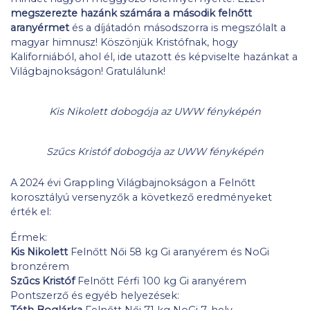
megszerezte hazánk számára a második felnőtt
aranyérmet
és a díjátadón másodszorra is megszólalt a
magyar himnusz! Köszönjük Kristófnak, hogy
Kaliforniából, ahol él, ide utazott és képviselte hazánkat a
Világbajnokságon! Gratulálunk!
Kis Nikolett dobogója az UWW fényképén
Szűcs Kristóf dobogója az UWW fényképén
A 2024 évi Grappling Világbajnokságon a Felnőtt
korosztályú versenyzők a következő eredményeket
érték el:
Érmek:
Kis Nikolett
Felnőtt Női 58 kg Gi aranyérem és NoGi
bronzérem
Szűcs Kristóf
Felnőtt Férfi 100 kg Gi aranyérem
Pontszerző és egyéb helyezések:
Tóth Boglárka
Felnőtt Női 71 kg NoGi 7. hely