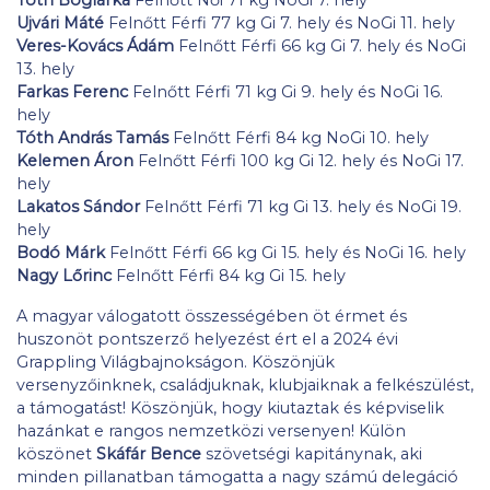
Ujvári Máté
Felnőtt Férfi 77 kg Gi 7. hely és NoGi 11. hely
Veres-Kovács Ádám
Felnőtt Férfi 66 kg Gi 7. hely és NoGi
13. hely
Farkas Ferenc
Felnőtt Férfi 71 kg Gi 9. hely és NoGi 16.
hely
Tóth András Tamás
Felnőtt Férfi 84 kg NoGi 10. hely
Kelemen Áron
Felnőtt Férfi 100 kg Gi 12. hely és NoGi 17.
hely
Lakatos Sándor
Felnőtt Férfi 71 kg Gi 13. hely és NoGi 19.
hely
Bodó Márk
Felnőtt Férfi 66 kg Gi 15. hely és NoGi 16. hely
Nagy Lőrinc
Felnőtt Férfi 84 kg Gi 15. hely
A magyar válogatott összességében öt érmet és
huszonöt pontszerző helyezést ért el a 2024 évi
Grappling Világbajnokságon. Köszönjük
versenyzőinknek, családjuknak, klubjaiknak a felkészülést,
a támogatást! Köszönjük, hogy kiutaztak és képviselik
hazánkat e rangos nemzetközi versenyen! Külön
köszönet
Skáfár Bence
szövetségi kapitánynak, aki
minden pillanatban támogatta a nagy számú delegáció