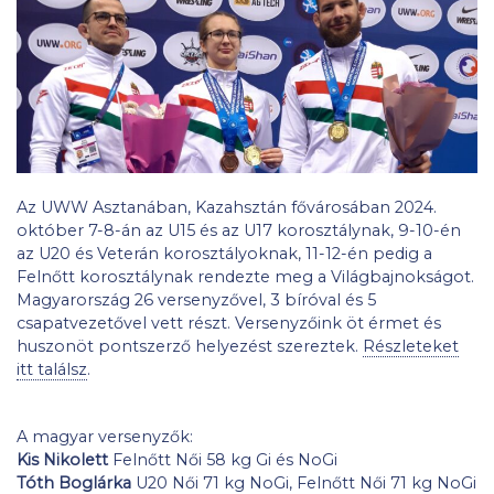
Az UWW Asztanában, Kazahsztán fővárosában 2024.
október 7-8-án az U15 és az U17 korosztálynak, 9-10-én
az U20 és Veterán korosztályoknak, 11-12-én pedig a
Felnőtt korosztálynak rendezte meg a Világbajnokságot.
Magyarország 26 versenyzővel, 3 bíróval és 5
csapatvezetővel vett részt. Versenyzőink öt érmet és
huszonöt pontszerző helyezést szereztek.
Részleteket
itt találsz
.
A magyar versenyzők:
Kis Nikolett
Felnőtt Női 58 kg Gi és NoGi
Tóth Boglárka
U20 Női 71 kg NoGi, Felnőtt Női 71 kg NoGi