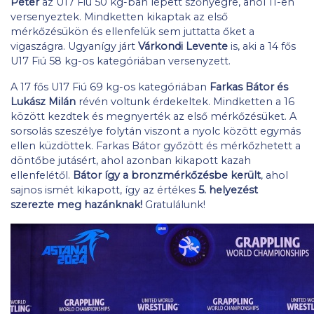
Péter
az U17 Fiú 50 kg-ban lépett szőnyegre, ahol 11-en
versenyeztek. Mindketten kikaptak az első
mérkőzésükön és ellenfelük sem juttatta őket a
vigaszágra. Ugyanígy járt
Várkondi Levente
is, aki a 14 fős
U17 Fiú 58 kg-os kategóriában versenyzett.
A 17 fős U17 Fiú 69 kg-os kategóriában
Farkas Bátor és
Lukász Milán
révén voltunk érdekeltek. Mindketten a 16
között kezdtek és megnyerték az első mérkőzésüket. A
sorsolás szeszélye folytán viszont a nyolc között egymás
ellen küzdöttek. Farkas Bátor győzött és mérkőzhetett a
döntőbe jutásért, ahol azonban kikapott kazah
ellenfelétől.
Bátor így a bronzmérkőzésbe került
, ahol
sajnos ismét kikapott, így az értékes
5. helyezést
szerezte meg hazánknak!
Gratulálunk!