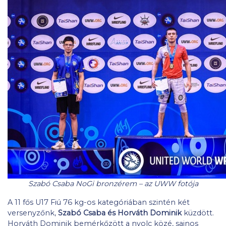
Szabó Csaba NoGi bronzérem – az UWW fotója
A 11 fős U17 Fiú 76 kg-os kategóriában szintén két
versenyzőnk,
Szabó Csaba és Horváth Dominik
küzdött.
Horváth Dominik bemérkőzött a nyolc közé, sajnos