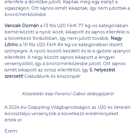
ellenfele a döntőbe jutott. Kaptak még egy esélyt a
vigaszágon. Ott sajnos ismét kikaptak, így nem jutottak a
bronzmérkőzésbe.
Vancsik Domán
a 13 fős U20 Férfi 77 kg-os kategóriában
bemérkőzött a nyolc közé, kikapott és sajnos ellenfele is
a következő fordulóban, így nem jutott tovább.
Nagy
Lőrinc
a 10 fős U20 Férfi 84 kg-os kategóriában lépett
szőnyegre. A nyolc között kezdett és le is győzte spanyol
ellenfelét. A négy között sajnos kikapott a lengyel
versenyzőtől, így a bronzmérkőzésbe jutott. Ott sajnos
ismét kikapott az orosz ellenféltől, így
5. helyezést
szerzett!
Gratulálunk és köszönjük!
Közelebbi kép Ferenci Gábor dobogójáról
A 2024 évi Grappling Világbajnokságon az U20 és Veterán
korosztályú versenyzők a következő eredményeket
érték el:
Érem: