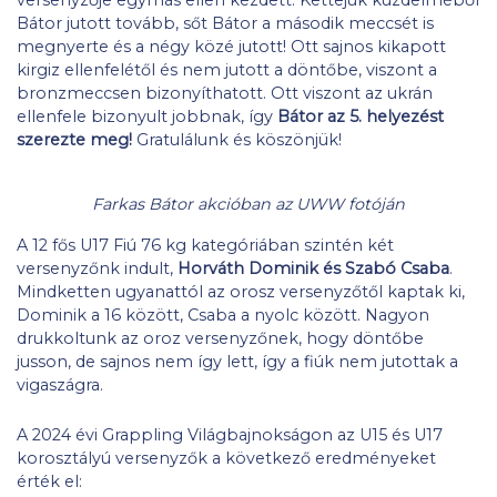
Bátor jutott tovább, sőt Bátor a második meccsét is
megnyerte és a négy közé jutott! Ott sajnos kikapott
kirgiz ellenfelétől és nem jutott a döntőbe, viszont a
bronzmeccsen bizonyíthatott. Ott viszont az ukrán
ellenfele bizonyult jobbnak, így
Bátor az 5. helyezést
szerezte meg!
Gratulálunk és köszönjük!
Farkas Bátor akcióban az UWW fotóján
A 12 fős U17 Fiú 76 kg kategóriában szintén két
versenyzőnk indult,
Horváth Dominik és Szabó Csaba
.
Mindketten ugyanattól az orosz versenyzőtől kaptak ki,
Dominik a 16 között, Csaba a nyolc között. Nagyon
drukkoltunk az oroz versenyzőnek, hogy döntőbe
jusson, de sajnos nem így lett, így a fiúk nem jutottak a
vigaszágra.
A 2024 évi Grappling Világbajnokságon az U15 és U17
korosztályú versenyzők a következő eredményeket
érték el: