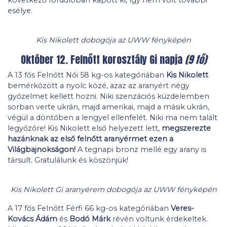
esélye.
Kis Nikolett dobogója az UWW fényképén
Október 12. Felnőtt korosztály Gi napja
(9 fő)
A 13 fős Felnőtt Női 58 kg-os kategóriában
Kis Nikolett
bemérkőzött a nyolc közé, azaz az aranyért négy
győzelmet kellett hozni. Niki szenzációs küzdelemben
sorban verte ukrán, majd amerikai, majd a másik ukrán,
végül a döntőben a lengyel ellenfelét. Niki ma nem talált
legyőzőre! Kis Nikolett első helyezett lett,
megszerezte
hazánknak az első felnőtt aranyérmet ezen a
Világbajnokságon!
A tegnapi bronz mellé egy arany is
társult. Gratulálunk és köszönjük!
Kis Nikolett Gi aranyérem dobogója az UWW fényképén
A 17 fős Felnőtt Férfi 66 kg-os kategóriában
Veres-
Kovács Ádám
és
Bodó Márk
révén voltunk érdekeltek.