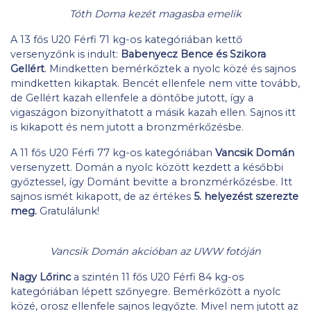
Tóth Doma kezét magasba emelik
A 13 fős U20 Férfi 71 kg-os kategóriában kettő
versenyzőnk is indult:
Babenyecz Bence és Szikora
Gellért
. Mindketten bemérkőztek a nyolc közé és sajnos
mindketten kikaptak. Bencét ellenfele nem vitte tovább,
de Gellért kazah ellenfele a döntőbe jutott, így a
vigaszágon bizonyíthatott a másik kazah ellen. Sajnos itt
is kikapott és nem jutott a bronzmérkőzésbe.
A 11 fős U20 Férfi 77 kg-os kategóriában
Vancsik Domán
versenyzett. Domán a nyolc között kezdett a későbbi
győztessel, így Dománt bevitte a bronzmérkőzésbe. Itt
sajnos ismét kikapott, de az értékes
5. helyezést szerezte
meg.
Gratulálunk!
Vancsik Domán akcióban az UWW fotóján
Nagy Lőrinc
a szintén 11 fős U20 Férfi 84 kg-os
kategóriában lépett szőnyegre. Bemérkőzött a nyolc
közé, orosz ellenfele sajnos legyőzte. Mivel nem jutott az