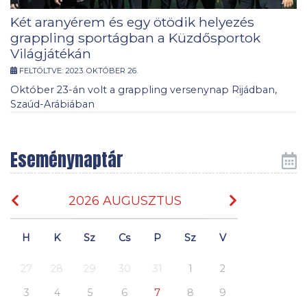
Két aranyérem és egy ötödik helyezés
grappling sportágban a Küzdősportok
Világjátékán
FELTÖLTVE:
2023. OKTÓBER 26.
Október 23-án volt a grappling versenynap Rijádban,
Szaúd-Arábiában
Eseménynaptár
2026 AUGUSZTUS
H
K
Sz
Cs
P
Sz
V
27
28
29
30
31
1
2
3
4
5
6
7
8
9