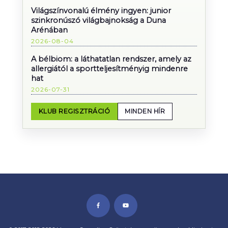
Világszínvonalú élmény ingyen: junior
szinkronúszó világbajnokság a Duna
Arénában
2026-08-04
A bélbiom: a láthatatlan rendszer, amely az
allergiától a sportteljesítményig mindenre
hat
2026-07-31
KLUB REGISZTRÁCIÓ
MINDEN HÍR