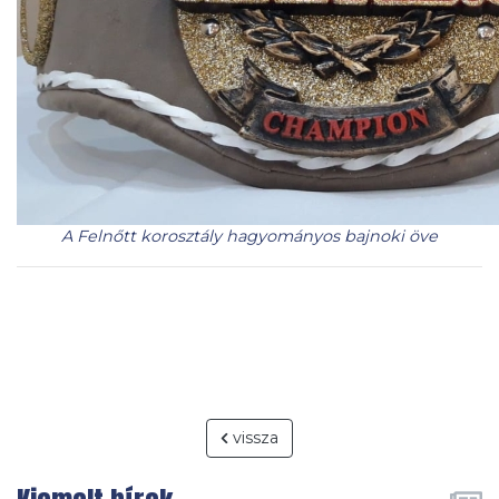
A Felnőtt korosztály hagyományos bajnoki öve
vissza