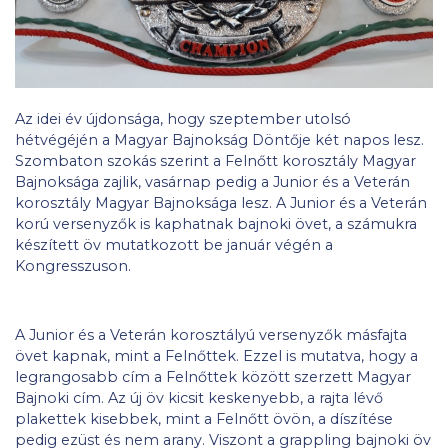
Az idei év újdonsága, hogy szeptember utolsó
hétvégéjén a Magyar Bajnokság Döntője két napos lesz.
Szombaton szokás szerint a Felnőtt korosztály Magyar
Bajnoksága zajlik, vasárnap pedig a Junior és a Veterán
korosztály Magyar Bajnoksága lesz. A Junior és a Veterán
korú versenyzők is kaphatnak bajnoki övet, a számukra
készített öv mutatkozott be január végén a
Kongresszuson.
A Junior és a Veterán korosztályú versenyzők másfajta
övet kapnak, mint a Felnőttek. Ezzel is mutatva, hogy a
legrangosabb cím a Felnőttek között szerzett Magyar
Bajnoki cím. Az új öv kicsit keskenyebb, a rajta lévő
plakettek kisebbek, mint a Felnőtt övön, a díszítése
pedig ezüst és nem arany. Viszont a grappling bajnoki öv