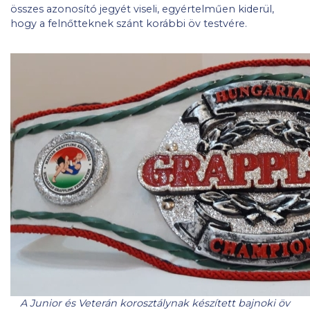
összes azonosító jegyét viseli, egyértelműen kiderül,
hogy a felnőtteknek szánt korábbi öv testvére.
A Junior és Veterán korosztálynak készített bajnoki öv