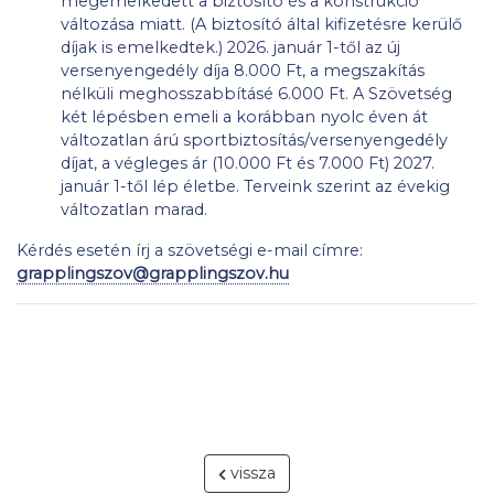
megemelkedett a biztosító és a konstrukció
változása miatt. (A biztosító által kifizetésre kerülő
díjak is emelkedtek.) 2026. január 1-től az új
versenyengedély díja 8.000 Ft, a megszakítás
nélküli meghosszabbításé 6.000 Ft. A Szövetség
két lépésben emeli a korábban nyolc éven át
változatlan árú sportbiztosítás/versenyengedély
díjat, a végleges ár (10.000 Ft és 7.000 Ft) 2027.
január 1-től lép életbe. Terveink szerint az évekig
változatlan marad.
Kérdés esetén írj a szövetségi e-mail címre:
grapplingszov@grapplingszov.hu
vissza