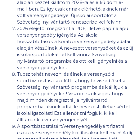
alapján kézzel kiállítom 2026-ra és elküldöm e-
mail-ben. Ez így csak annak elérhető, akinek már
volt versenyengedélye! Új iskolai sportolót a
Szövetségi nyilvántartó rendszerbe kel felvinni.
2026 elejétől megszűnt a PDF, illetve papír alapú
versenyengedély igénylés. Az iskolai
hosszabbítások a korábbi versenyengedély adatai
alapján készülnek. A nevezett versenyzőket és az új
iskolai sportolókat fel kell vinni a Szövetségi
nyilvántartó programba és ott kell igényelni és a
versenyengedélyeket.
Tudsz tehát nevezni és élnek a versenyzőid
sportbiztosításai azelőtt is, hogy felviszed őket a
Szövetségi nyilvántartó programba és kiállítjuk a
versenyengedélyüket! Viszont szükséges, hogy
majd mindenkit regisztrálj a nyilvántartó
programba, akinek adtál le nevezést, illetve kértél
iskolai igazolást! Ezt ellenőrizni fogjuk, ki kell
állítanunk a versenyengedélyét.
A sportbiztosításért/versenyengedélyért fizetni
csak a versenyengedély kiállításakor kell majd! A díj