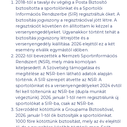
2018-tól a tavalyi év végéig a Posta Biztosító
biztosította a sportolóinkat és a Sportolói
Információs Rendszerbe (SIR) regisztráltuk őket. A
biztosítási jogviszony a regisztrációval jött létre. A
regisztrációt követően én állítottam ki kézzel a
versenyengedélyeket. Ugyanakkor történt tehát a
biztosítási jogviszony létrejötte és a
versenyengedély kiállítása. 2026 elejétől ez a két
esemény elválik egymástól időben.
2022-től bevezették a Nemzeti Sportinformációs
Rendszert (NSR), mely mára komolyan
kiteljesedett. A Szövetség támogatása és
megítélése az NSR-ben látható adatok alapján
történik. A SIR szerepét átvette az NSR. A
sportolóinkat és a versenyengedélyeket 2024 évtől
fel kell töltenünk az NSR-be (dupla munkát
végeztünk). 2026. január 1-től nem regisztrálunk új
sportolókat a SIR-ba, csak az NSR-be.
Szerződést kötöttünk a Groupama Biztosítóval,
2026. január 1-től ők biztosítják a sportolóinkat.
1000 főre kötöttünk biztosítást, mely az év elejétől