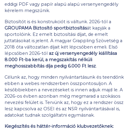
eddigi PDF vagy papír alapú alapú versenyengedély
kérelem megszűnik.
Biztosítót is és konstrukciót is váltunk. 2026-tól a
GROUPAMA Biztosító sportbiztosítás
át kapják a
sportolóink. Ez emelt biztosítási díjat, de emelt
juttatásokat is jelent. A magyar Grappling Szövetség a
2018 óta változatlan díjait két lépcsőben emeli. Első
lépcsőben 2026-tól
az új versenyengedély kiállítása
8.000 Ft-ba kerül, a megszakítás nélküli
meghosszabbítás díja pedig 6.000 Ft lesz
.
Célunk az, hogy minden nyilvántartásunk és teendőnk
ebben a webes rendszerben összpontosuljon. A
későbbiekben a nevezéseket is innen adjuk majd le. A
2026-os évben azonban még megmarad a szokásos
nevezési felület is. Tervünk az, hogy ez a rendszer össz
lesz kapcsolva az OSEI és az NSR nyilvántartásával is,
adatokat tudnak szolgáltatni egymásnak.
Kiegészítés és háttér-információ klubvezetőknek: