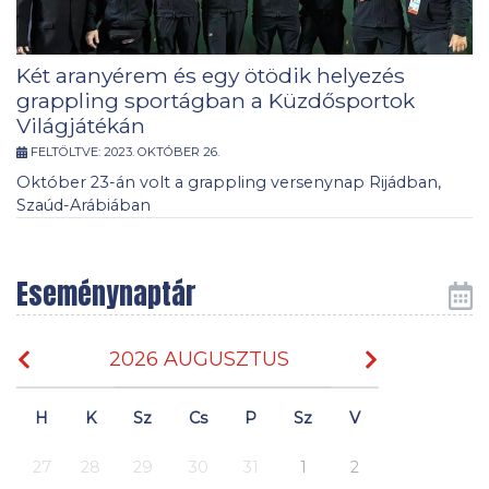
Két aranyérem és egy ötödik helyezés
grappling sportágban a Küzdősportok
Világjátékán
FELTÖLTVE:
2023. OKTÓBER 26.
Október 23-án volt a grappling versenynap Rijádban,
Szaúd-Arábiában
Eseménynaptár
2026 AUGUSZTUS
H
K
Sz
Cs
P
Sz
V
27
28
29
30
31
1
2