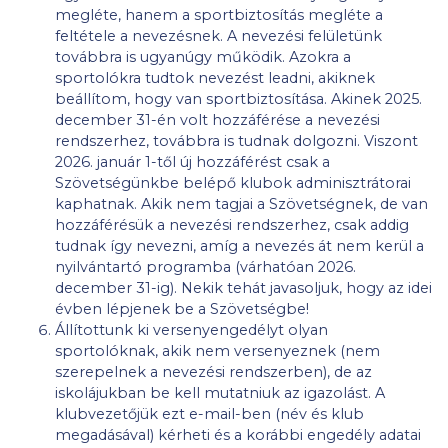
megléte, hanem a sportbiztosítás megléte a
feltétele a nevezésnek. A nevezési felületünk
továbbra is ugyanúgy működik. Azokra a
sportolókra tudtok nevezést leadni, akiknek
beállítom, hogy van sportbiztosítása. Akinek 2025.
december 31-én volt hozzáférése a nevezési
rendszerhez, továbbra is tudnak dolgozni. Viszont
2026. január 1-től új hozzáférést csak a
Szövetségünkbe belépő klubok adminisztrátorai
kaphatnak. Akik nem tagjai a Szövetségnek, de van
hozzáférésük a nevezési rendszerhez, csak addig
tudnak így nevezni, amíg a nevezés át nem kerül a
nyilvántartó programba (várhatóan 2026.
december 31-ig). Nekik tehát javasoljuk, hogy az idei
évben lépjenek be a Szövetségbe!
Állítottunk ki versenyengedélyt olyan
sportolóknak, akik nem versenyeznek (nem
szerepelnek a nevezési rendszerben), de az
iskolájukban be kell mutatniuk az igazolást. A
klubvezetőjük ezt e-mail-ben (név és klub
megadásával) kérheti és a korábbi engedély adatai