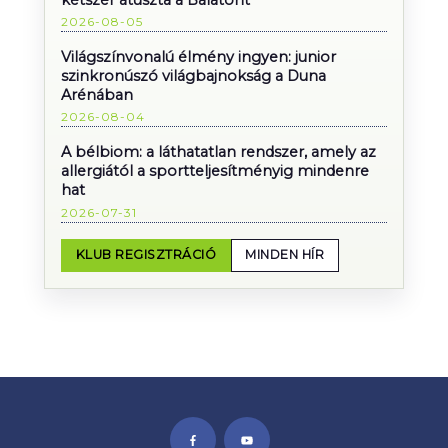
kétszer átúszta a Balatont
2026-08-05
Világszínvonalú élmény ingyen: junior
szinkronúszó világbajnokság a Duna
Arénában
2026-08-04
A bélbiom: a láthatatlan rendszer, amely az
allergiától a sportteljesítményig mindenre
hat
2026-07-31
KLUB REGISZTRÁCIÓ
MINDEN HÍR