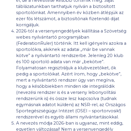
él, de a nevesítése később történik meg. Saját
táblázatunkban tarthatjuk nyilván a biztosított
sportolóinkat. Amennyiben év közben átlépjük az
ezer fős létszámot, a biztosítónak fizetendő díjat
korrigáljuk.
2026-tól a versenyengedélyek kiállítása a Szövetség
webes nyilvántartó programjában
(FederationRuler) történik. Itt kell igényelni azokra a
sportolókra, akiknek az adatai „már be vannak
kötve” a nyilvántartó rendszerbe. Jelenleg 20 klub
és 100 sportoló adata van már „bekötve”.
Folyamatosan regisztráljuk a klubvezetőket, ők
pedig a sportolóikat. Azért írom, hogy „bekötve”,
mert a nyilvántartó rendszer úgy van megírva,
hogy a későbbiekben minden ide integrálódik
(nevezési rendszer is és a verseny lebonyolítási
rendszerünk is) és össze lesz kapcsolva (tudnak
egymásnak adatot küldeni) az NSR-rel, az Országos
Sportegészségügyi Intézet (OSEI – sportorvosik!)
rendszerével és egyéb állami nyilvántartásokkal.
A nevezés módja 2026-ban is ugyanaz, mint eddig,
egyetlen változással! Nem a versenyengedély