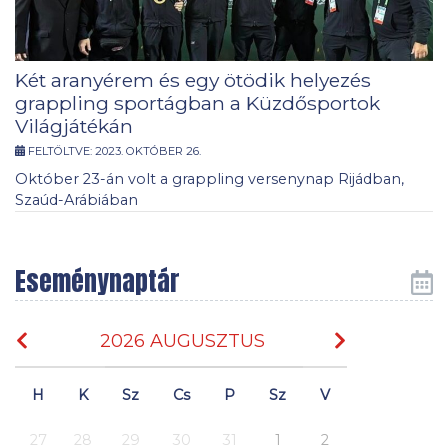
Két aranyérem és egy ötödik helyezés
grappling sportágban a Küzdősportok
Világjátékán
FELTÖLTVE:
2023. OKTÓBER 26.
Október 23-án volt a grappling versenynap Rijádban,
Szaúd-Arábiában
Eseménynaptár
2026 AUGUSZTUS
H
K
Sz
Cs
P
Sz
V
27
28
29
30
31
1
2