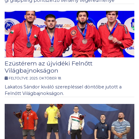
gi grappling pontszerző verseny végeredménye
Ezüstérem az újvidéki Felnőtt
Világbajnokságon
FELTÖLTVE:
2025. OKTÓBER 18.
Lakatos Sándor kiváló szerepléssel döntőbe jutott a
Felnőtt Világbajnokságon.