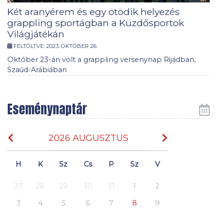
Két aranyérem és egy ötödik helyezés
grappling sportágban a Küzdősportok
Világjátékán
FELTÖLTVE:
2023. OKTÓBER 26.
Október 23-án volt a grappling versenynap Rijádban,
Szaúd-Arábiában
Eseménynaptár
2026 AUGUSZTUS
H
K
Sz
Cs
P
Sz
V
27
28
29
30
31
1
2
3
4
5
6
7
8
9