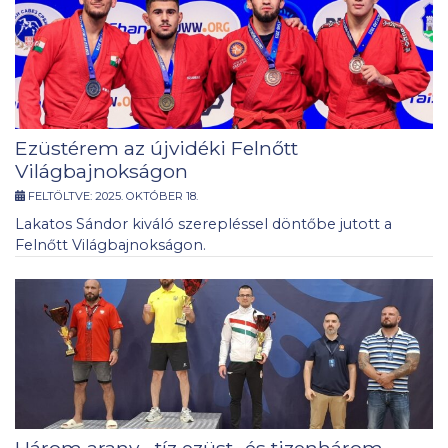
Ezüstérem az újvidéki Felnőtt
Világbajnokságon
FELTÖLTVE:
2025. OKTÓBER 18.
Lakatos Sándor kiváló szerepléssel döntőbe jutott a
Felnőtt Világbajnokságon.
Három arany-, tíz ezüst- és tizenhárom