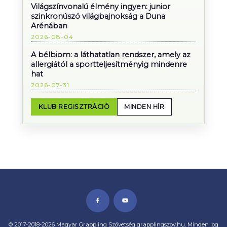
Világszínvonalú élmény ingyen: junior
szinkronúszó világbajnokság a Duna
Arénában
2026-08-04
A bélbiom: a láthatatlan rendszer, amely az
allergiától a sportteljesítményig mindenre
hat
2026-07-31
KLUB REGISZTRÁCIÓ
MINDEN HÍR
© 2017-2018-2026 Magyar Grappling Szövetség grapplingszov.hu. Minden jog