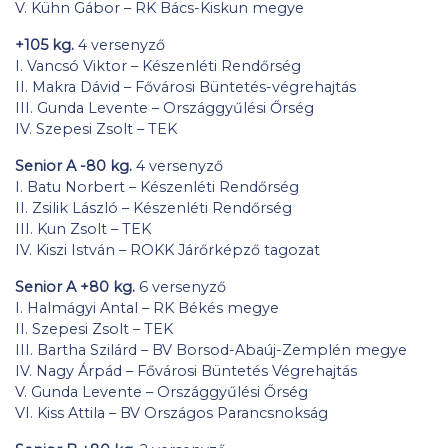
V. Kühn Gábor – RK Bács-Kiskun megye
+105 kg.
4 versenyző
I. Vancsó Viktor – Készenléti Rendőrség
II. Makra Dávid – Fővárosi Büntetés-végrehajtás
III. Gunda Levente – Országgyűlési Őrség
IV. Szepesi Zsolt – TEK
Senior A -80 kg.
4 versenyző
I. Batu Norbert – Készenléti Rendőrség
II. Zsilik László – Készenléti Rendőrség
III. Kun Zsolt – TEK
IV. Kiszi István – ROKK Járőrképző tagozat
Senior A +80 kg.
6 versenyző
I. Halmágyi Antal – RK Békés megye
II. Szepesi Zsolt – TEK
III. Bartha Szilárd – BV Borsod-Abaúj-Zemplén megye
IV. Nagy Árpád – Fővárosi Büntetés Végrehajtás
V. Gunda Levente – Országgyűlési Őrség
VI. Kiss Attila – BV Országos Parancsnokság