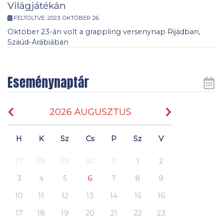
Világjátékán
FELTÖLTVE:
2023. OKTÓBER 26.
Október 23-án volt a grappling versenynap Rijádban,
Szaúd-Arábiában
Eseménynaptár
2026 AUGUSZTUS
H
K
Sz
Cs
P
Sz
V
27
28
29
30
31
1
2
3
4
5
6
7
8
9
10
11
12
13
14
15
16
17
18
19
20
21
22
23