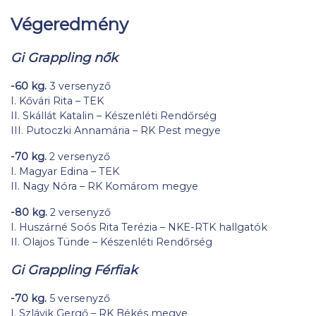
Végeredmény
Gi Grappling nők
-60 kg.
3 versenyző
I. Kővári Rita – TEK
II. Skállát Katalin – Készenléti Rendőrség
III. Putoczki Annamária – RK Pest megye
-70 kg.
2 versenyző
I. Magyar Edina – TEK
II. Nagy Nóra – RK Komárom megye
-80 kg.
2 versenyző
I. Huszárné Soós Rita Terézia – NKE-RTK hallgatók
II. Olajos Tünde – Készenléti Rendőrség
Gi Grappling Férfiak
-70 kg.
5 versenyző
I. Szlávik Gergő – RK Békés megye