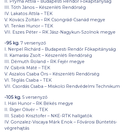
II. Pryma Attila – Budapesti Rendőr Főkapitányság
III. Tóth János – Készenléti Rendőrség
IV. Lakatos Attila – TEK
V. Kovács Zoltán – RK Csongrád-Csanád megye
VI. Tenkei Hunor – TEK
VII. Eszes Péter – RK Jász-Nagykun-Szolnok megye
-95 kg.
7 versenyző
I. Nerpel Richárd – Budapesti Rendőr Főkapitányság
II. Kamarási Zsolt – Készenléti Rendőrség
III. Démuth Roland – RK Fejér megye
IV. Csibrik Máté – TEK
V. Aszalos Csaba Örs – Készenléti Rendőrség
VI. Téglás Csaba – TEK
VII. Csordás Csaba – Miskolci Rendvédelmi Technikum
-105 kg.
5 versenyző
I. Hári Hunor – RK Békés megye
II. Riger Olivér – TEK
III. Szabó Krisztofer – NKE-RTK hallgatók
IV. Gonzalez-Viscaya Márk Enok – Fővárosi Büntetés-
végrehajtás