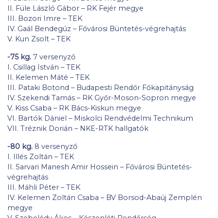
II. Füle László Gábor – RK Fejér megye
III. Bozori Imre – TEK
IV. Gaál Bendegúz – Fővárosi Büntetés-végrehajtás
V. Kun Zsolt – TEK
-75 kg.
7 versenyző
I. Csillag István – TEK
II. Kelemen Máté – TEK
III. Pataki Botond – Budapesti Rendőr Főkapitányság
IV. Szekendi Tamás – RK Győr-Moson-Sopron megye
V. Kiss Csaba – RK Bács-Kiskun megye
VI. Bartók Dániel – Miskolci Rendvédelmi Technikum
VII. Tréznik Dorián – NKE-RTK hallgatók
-80 kg.
8 versenyző
I. Illés Zoltán – TEK
II. Sarvari Manesh Amir Hossein – Fővárosi Büntetés-
végrehajtás
III. Máhli Péter – TEK
IV. Kelemen Zoltán Csaba – BV Borsod-Abaúj Zemplén
megye
V. Szebelédy Ákos – Készenléti Rendőrség