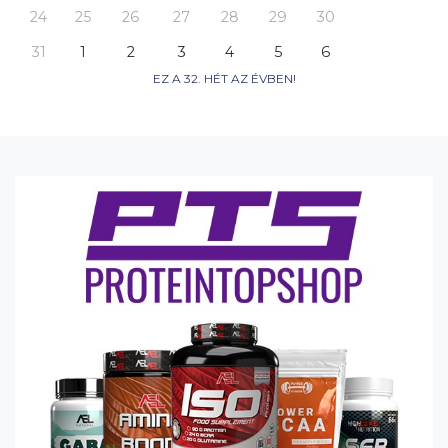
24
25
26
27
28
29
30
31
1
2
3
4
5
6
EZ A 32. HÉT AZ ÉVBEN!