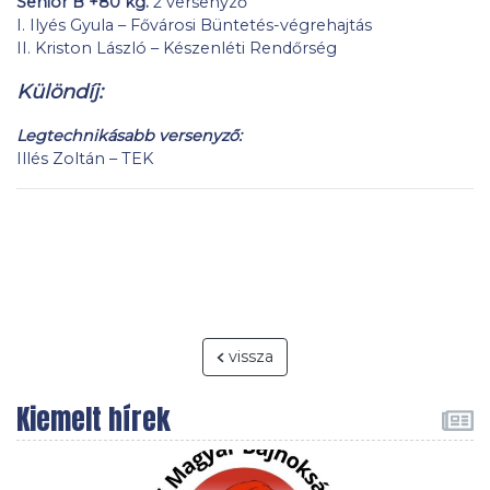
Senior B +80 kg.
2 versenyző
I. Ilyés Gyula – Fővárosi Büntetés-végrehajtás
II. Kriston László – Készenléti Rendőrség
Különdíj:
Legtechnikásabb versenyző:
Illés Zoltán – TEK
vissza
Kiemelt hírek