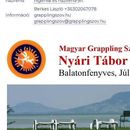
házirend:
higiéniai és házirend
-jét.
Berkes László +36302067078
Információ:
grapplingszov.hu
grapplingszov@grapplingszov.hu