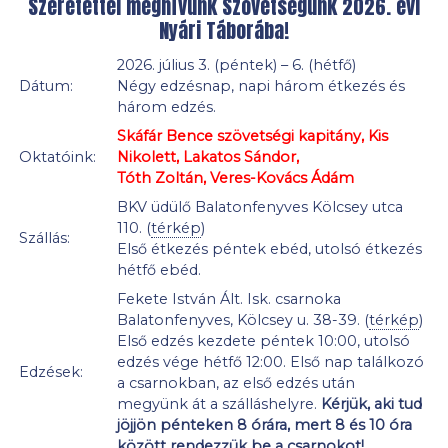
Szeretettel meghívunk Szövetségünk 2026. évi
Nyári Táborába!
2026. július 3. (péntek) – 6. (hétfő)
Dátum:
Négy edzésnap, napi három étkezés és
három edzés.
Skáfár Bence szövetségi kapitány, Kis
Oktatóink:
Nikolett, Lakatos Sándor,
Tóth Zoltán, Veres-Kovács Ádám
BKV üdülő Balatonfenyves Kölcsey utca
110. (
térkép
)
Szállás:
Első étkezés péntek ebéd, utolsó étkezés
hétfő ebéd.
Fekete István Ált. Isk. csarnoka
Balatonfenyves, Kölcsey u. 38-39. (
térkép
)
Első edzés kezdete péntek 10:00, utolsó
edzés vége hétfő 12:00. Első nap találkozó
Edzések:
a csarnokban, az első edzés után
megyünk át a szálláshelyre.
Kérjük, aki tud
jöjjön pénteken 8 órára, mert 8 és 10 óra
között rendezzük be a csarnokot!