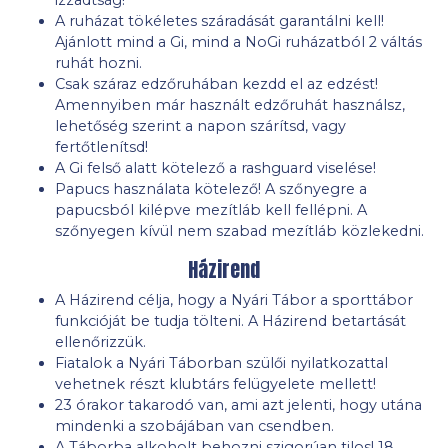
A ruházat tökéletes száradását garantálni kell!
Ajánlott mind a Gi, mind a NoGi ruházatból 2 váltás
ruhát hozni.
Csak száraz edzőruhában kezdd el az edzést!
Amennyiben már használt edzőruhát használsz,
lehetőség szerint a napon szárítsd, vagy
fertőtlenítsd!
A Gi felső alatt kötelező a rashguard viselése!
Papucs használata kötelező! A szőnyegre a
papucsból kilépve mezítláb kell fellépni. A
szőnyegen kívül nem szabad mezítláb közlekedni.
Házirend
A Házirend célja, hogy a Nyári Tábor a sporttábor
funkcióját be tudja tölteni. A Házirend betartását
ellenőrizzük.
Fiatalok a Nyári Táborban szülői nyilatkozattal
vehetnek részt klubtárs felügyelete mellett!
23 órakor takarodó van, ami azt jelenti, hogy utána
mindenki a szobájában van csendben.
A Táborba alkoholt behozni szigorúan tilos! 18