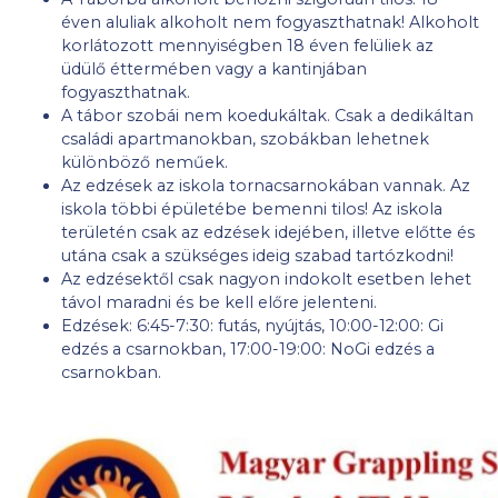
éven aluliak alkoholt nem fogyaszthatnak! Alkoholt
korlátozott mennyiségben 18 éven felüliek az
üdülő éttermében vagy a kantinjában
fogyaszthatnak.
A tábor szobái nem koedukáltak. Csak a dedikáltan
családi apartmanokban, szobákban lehetnek
különböző neműek.
Az edzések az iskola tornacsarnokában vannak. Az
iskola többi épületébe bemenni tilos! Az iskola
területén csak az edzések idejében, illetve előtte és
utána csak a szükséges ideig szabad tartózkodni!
Az edzésektől csak nagyon indokolt esetben lehet
távol maradni és be kell előre jelenteni.
Edzések: 6:45-7:30: futás, nyújtás, 10:00-12:00: Gi
edzés a csarnokban, 17:00-19:00: NoGi edzés a
csarnokban.