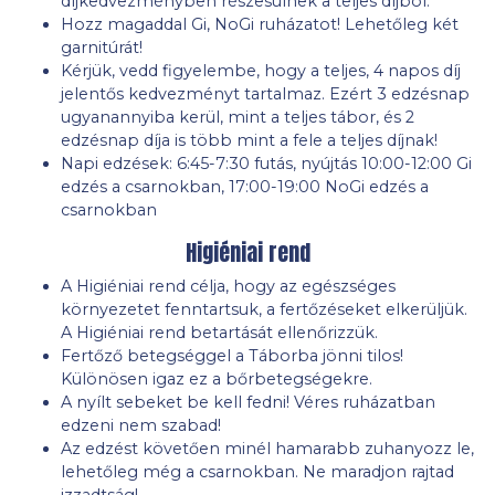
díjkedvezményben részesülnek a teljes díjból.
Hozz magaddal Gi, NoGi ruházatot! Lehetőleg két
garnitúrát!
Kérjük, vedd figyelembe, hogy a teljes, 4 napos díj
jelentős kedvezményt tartalmaz. Ezért 3 edzésnap
ugyanannyiba kerül, mint a teljes tábor, és 2
edzésnap díja is több mint a fele a teljes díjnak!
Napi edzések: 6:45-7:30 futás, nyújtás 10:00-12:00 Gi
edzés a csarnokban, 17:00-19:00 NoGi edzés a
csarnokban
Higiéniai rend
A Higiéniai rend célja, hogy az egészséges
környezetet fenntartsuk, a fertőzéseket elkerüljük.
A Higiéniai rend betartását ellenőrizzük.
Fertőző betegséggel a Táborba jönni tilos!
Különösen igaz ez a bőrbetegségekre.
A nyílt sebeket be kell fedni! Véres ruházatban
edzeni nem szabad!
Az edzést követően minél hamarabb zuhanyozz le,
lehetőleg még a csarnokban. Ne maradjon rajtad
izzadtság!