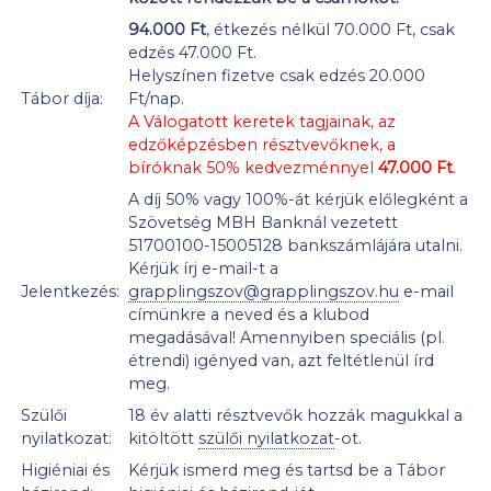
94.000 Ft
, étkezés nélkül 70.000 Ft, csak
edzés 47.000 Ft.
Helyszínen fizetve csak edzés 20.000
Tábor díja:
Ft/nap.
A Válogatott keretek tagjainak, az
edzőképzésben résztvevőknek, a
bíróknak 50% kedvezménnyel
47.000 Ft
.
A díj 50% vagy 100%-át kérjük előlegként a
Szövetség MBH Banknál vezetett
51700100-15005128 bankszámlájára utalni.
Kérjük írj e-mail-t a
Jelentkezés:
grapplingszov@grapplingszov.hu
e-mail
címünkre a neved és a klubod
megadásával! Amennyiben speciális (pl.
étrendi) igényed van, azt feltétlenül írd
meg.
Szülői
18 év alatti résztvevők hozzák magukkal a
nyilatkozat:
kitöltött
szülői nyilatkozat
-ot.
Higiéniai és
Kérjük ismerd meg és tartsd be a Tábor