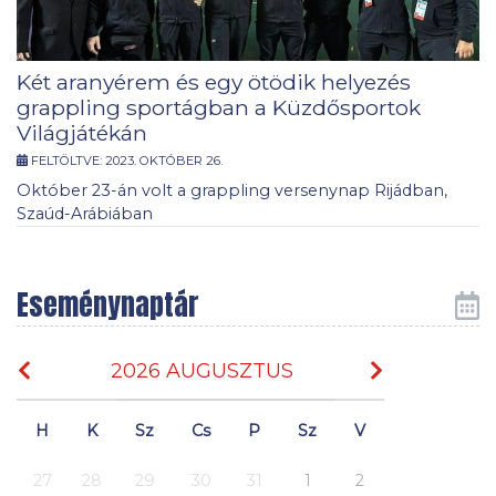
Két aranyérem és egy ötödik helyezés
grappling sportágban a Küzdősportok
Világjátékán
FELTÖLTVE:
2023. OKTÓBER 26.
Október 23-án volt a grappling versenynap Rijádban,
Szaúd-Arábiában
Eseménynaptár
2026 AUGUSZTUS
H
K
Sz
Cs
P
Sz
V
27
28
29
30
31
1
2