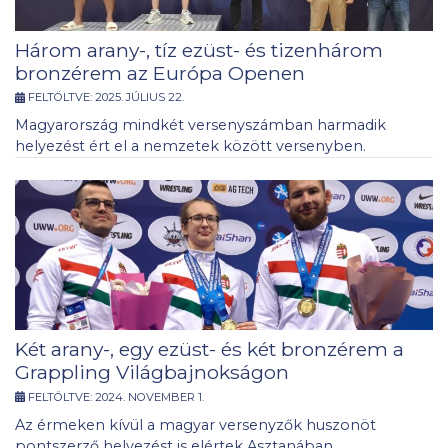
Három arany-, tíz ezüst- és tizenhárom
bronzérem az Európa Openen
FELTÖLTVE:
2025. JÚLIUS 22.
Magyarország mindkét versenyszámban harmadik
helyezést ért el a nemzetek között versenyben.
Két arany-, egy ezüst- és két bronzérem a
Grappling Világbajnokságon
FELTÖLTVE:
2024. NOVEMBER 1.
Az érmeken kívül a magyar versenyzők huszonöt
pontszerző helyezést is elértek Asztanában.