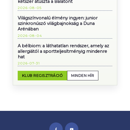
kétszer átúszta a Balatont
2026-08-05
Világszínvonalú élmény ingyen: junior
szinkronúszó világbajnokság a Duna
Arénában
2026-08-04
A bélbiom: a láthatatlan rendszer, amely az
allergiától a sportteljesítményig mindenre
hat
2026-07-31
KLUB REGISZTRÁCIÓ
MINDEN HÍR