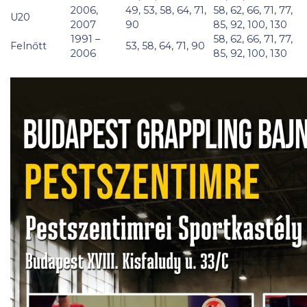
2006,
49, 53, 58, 64, 71,
58, 62, 66, 71, 77,
U20
2007
90
85, 92, 100, 130
1991 –
58, 62, 66, 71, 77,
Felnőtt
53, 58, 64, 71, 90
2006
85, 92, 100, 130