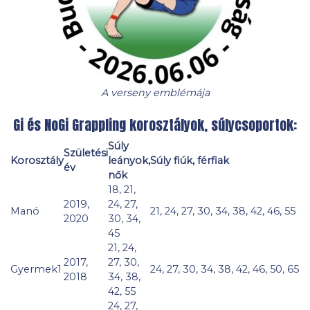
A verseny emblémája
Gi és NoGi Grappling korosztályok, súlycsoportok:
Súly
Születési
Korosztály
leányok,
Súly fiúk, férfiak
év
nők
18, 21,
2019,
24, 27,
Manó
21, 24, 27, 30, 34, 38, 42, 46, 55
2020
30, 34,
45
21, 24,
2017,
27, 30,
Gyermek1
24, 27, 30, 34, 38, 42, 46, 50, 65
2018
34, 38,
42, 55
24, 27,