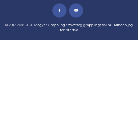
© 2017-2018-2026 Magyar Grappling Szövetség grapplingszov.hu. Minden jog
fenntartva