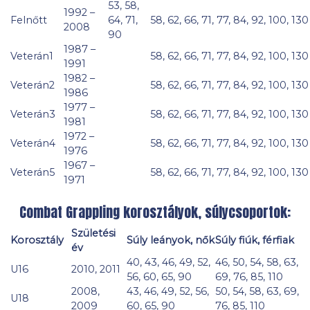
53, 58,
1992 –
Felnőtt
64, 71,
58, 62, 66, 71, 77, 84, 92, 100, 130
2008
90
1987 –
Veterán1
58, 62, 66, 71, 77, 84, 92, 100, 130
1991
1982 –
Veterán2
58, 62, 66, 71, 77, 84, 92, 100, 130
1986
1977 –
Veterán3
58, 62, 66, 71, 77, 84, 92, 100, 130
1981
1972 –
Veterán4
58, 62, 66, 71, 77, 84, 92, 100, 130
1976
1967 –
Veterán5
58, 62, 66, 71, 77, 84, 92, 100, 130
1971
Combat Grappling korosztályok, súlycsoportok:
Születési
Korosztály
Súly leányok, nők
Súly fiúk, férfiak
év
40, 43, 46, 49, 52,
46, 50, 54, 58, 63,
U16
2010, 2011
56, 60, 65, 90
69, 76, 85, 110
2008,
43, 46, 49, 52, 56,
50, 54, 58, 63, 69,
U18
2009
60, 65, 90
76, 85, 110