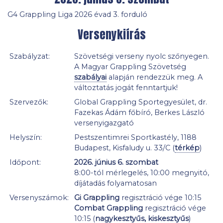
G4 Grappling Liga 2026 évad 3. forduló
Versenykiírás
Szabályzat:
Szövetségi verseny nyolc szőnyegen.
A Magyar Grappling Szövetség
szabályai
alapján rendezzük meg. A
változtatás jogát fenntartjuk!
Szervezők:
Global Grappling Sportegyesület, dr.
Fazekas Ádám főbíró, Berkes László
versenyigazgató
Helyszín:
Pestszentimrei Sportkastély, 1188
Budapest, Kisfaludy u. 33/C (
térkép
)
Időpont:
2026. június 6. szombat
8:00-tól mérlegelés, 10:00 megnyitó,
díjátadás folyamatosan
Versenyszámok:
Gi Grappling
regisztráció vége 10:15
Combat Grappling
regisztráció vége
10:15 (
nagykesztyűs, kiskesztyűs
)