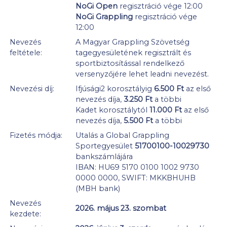
NoGi Open
regisztráció vége 12:00
NoGi Grappling
regisztráció vége
12:00
Nevezés
A Magyar Grappling Szövetség
feltétele:
tagegyesületének regisztrált és
sportbiztosítással rendelkező
versenyzőjére lehet leadni nevezést.
Nevezési díj:
Ifjúsági2 korosztályig
6.500 Ft
az első
nevezés díja,
3.250 Ft
a többi
Kadet korosztálytól
11.000 Ft
az első
nevezés díja,
5.500 Ft
a többi
Fizetés módja:
Utalás a Global Grappling
Sportegyesület
51700100-10029730
bankszámlájára
IBAN: HU69 5170 0100 1002 9730
0000 0000, SWIFT: MKKBHUHB
(MBH bank)
Nevezés
2026. május 23. szombat
kezdete: