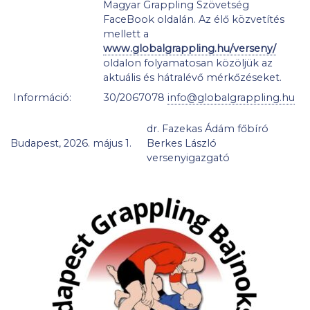
Magyar Grappling Szövetség
FaceBook oldalán. Az élő közvetítés
mellett a
www.globalgrappling.hu/verseny/
oldalon folyamatosan közöljük az
aktuális és hátralévő mérkőzéseket.
Információ:
30/2067078
info@globalgrappling.hu
dr. Fazekas Ádám főbíró
Budapest, 2026. május 1.
Berkes László
versenyigazgató