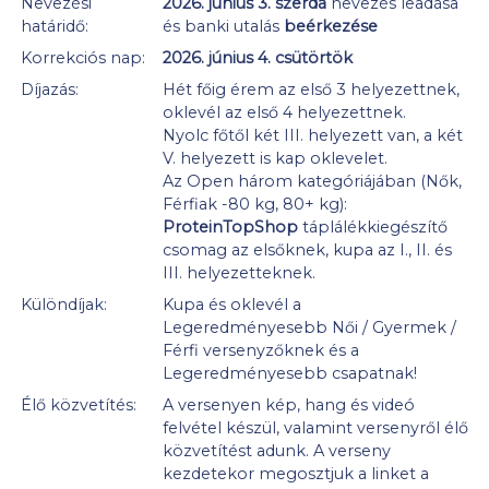
Nevezési
2026. június 3. szerda
nevezés leadása
határidő:
és banki utalás
beérkezése
Korrekciós nap:
2026. június 4. csütörtök
Díjazás:
Hét főig érem az első 3 helyezettnek,
oklevél az első 4 helyezettnek.
Nyolc főtől két III. helyezett van, a két
V. helyezett is kap oklevelet.
Az Open három kategóriájában (Nők,
Férfiak -80 kg, 80+ kg):
ProteinTopShop
táplálékkiegészítő
csomag az elsőknek, kupa az I., II. és
III. helyezetteknek.
Különdíjak:
Kupa és oklevél a
Legeredményesebb Női / Gyermek /
Férfi versenyzőknek és a
Legeredményesebb csapatnak!
Élő közvetítés:
A versenyen kép, hang és videó
felvétel készül, valamint versenyről élő
közvetítést adunk. A verseny
kezdetekor megosztjuk a linket a