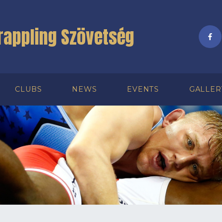
rappling Szövetség
CLUBS
NEWS
EVENTS
GALLER