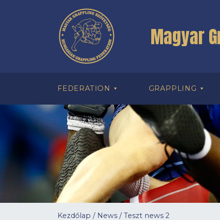
Magyar G
FEDERATION
GRAPPLING
Kezdőlap
/
News
/
Teszt news 2