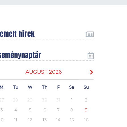
iemelt hírek
seménynaptár
AUGUST 2026
M
Tu
W
Th
F
Sa
Su
27
28
29
30
31
1
2
3
4
5
6
7
8
9
10
11
12
13
14
15
16