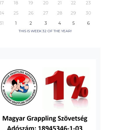
17
18
19
20
21
22
23
24
25
26
27
28
29
30
31
1
2
3
4
5
6
THIS IS WEEK 32 OF THE YEAR!