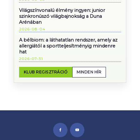
Világszínvonalú élmény ingyen: junior
szinkronúszó világbajnokság a Duna
Arénában
2026-08-04
A bélbiom: a láthatatlan rendszer, amely az
allergiától a sportteljesítményig mindenre
hat
2026-07-31
KLUB REGISZTRÁCIÓ
MINDEN HÍR