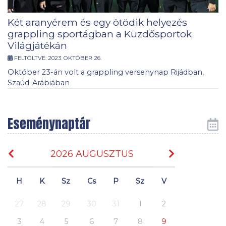
Két aranyérem és egy ötödik helyezés
grappling sportágban a Küzdősportok
Világjátékán
FELTÖLTVE:
2023. OKTÓBER 26.
Október 23-án volt a grappling versenynap Rijádban,
Szaúd-Arábiában
Eseménynaptár
2026 AUGUSZTUS
H
K
Sz
Cs
P
Sz
V
27
28
29
30
31
1
2
3
4
5
6
7
8
9