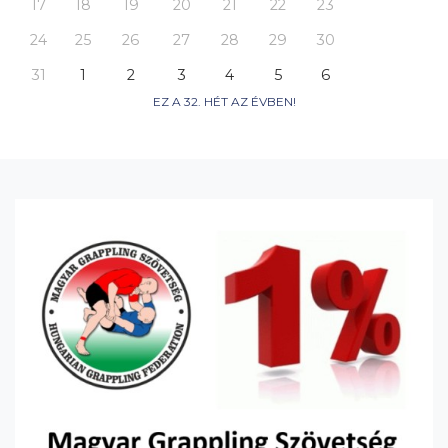
17
18
19
20
21
22
23
24
25
26
27
28
29
30
31
1
2
3
4
5
6
EZ A 32. HÉT AZ ÉVBEN!