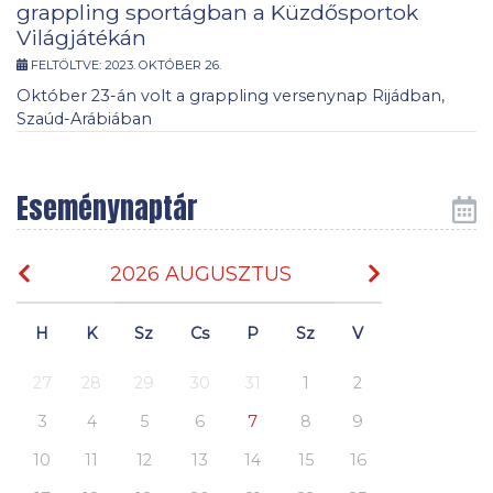
grappling sportágban a Küzdősportok
Világjátékán
FELTÖLTVE:
2023. OKTÓBER 26.
Október 23-án volt a grappling versenynap Rijádban,
Szaúd-Arábiában
Eseménynaptár
2026 AUGUSZTUS
H
K
Sz
Cs
P
Sz
V
27
28
29
30
31
1
2
3
4
5
6
7
8
9
10
11
12
13
14
15
16