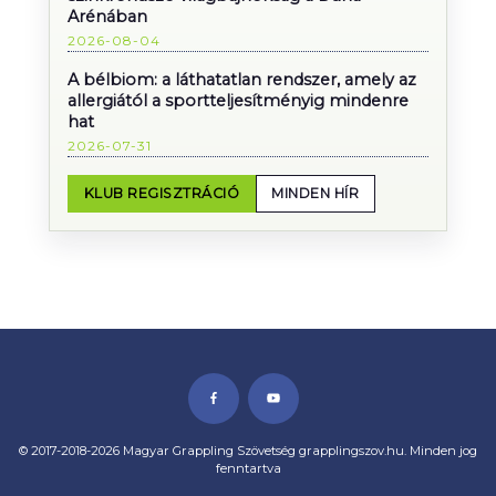
Arénában
2026-08-04
A bélbiom: a láthatatlan rendszer, amely az
allergiától a sportteljesítményig mindenre
hat
2026-07-31
KLUB REGISZTRÁCIÓ
MINDEN HÍR
© 2017-2018-2026 Magyar Grappling Szövetség grapplingszov.hu. Minden jog
fenntartva