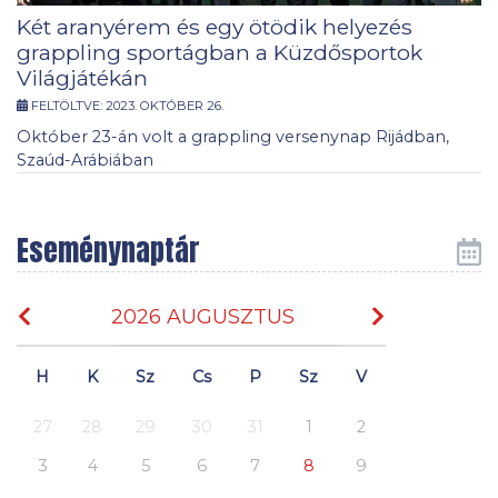
Két aranyérem és egy ötödik helyezés
grappling sportágban a Küzdősportok
Világjátékán
FELTÖLTVE:
2023. OKTÓBER 26.
Október 23-án volt a grappling versenynap Rijádban,
Szaúd-Arábiában
Eseménynaptár
2026 AUGUSZTUS
H
K
Sz
Cs
P
Sz
V
27
28
29
30
31
1
2
3
4
5
6
7
8
9