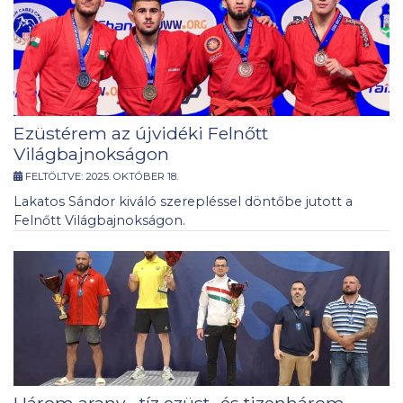
Ezüstérem az újvidéki Felnőtt
Világbajnokságon
FELTÖLTVE:
2025. OKTÓBER 18.
Lakatos Sándor kiváló szerepléssel döntőbe jutott a
Felnőtt Világbajnokságon.
Három arany-, tíz ezüst- és tizenhárom