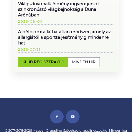
Világszínvonalú élmény ingyen: junior
szinkronúszó világbajnokság a Duna
Arénában
2026-08-04
A bélbiom: a láthatatlan rendszer, amely az
allergiától a sportteljesítményig mindenre
hat
2026-07-31
KLUB REGISZTRÁCIÓ
MINDEN HÍR
© 2017-2018-2026 Magyar Grappling Szövetség grapplingszov.hu. Minden jog