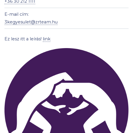
+36 30 212 1111
E-mail cím:
3kegyesulet@zrteam.hu
Ez lesz itt a leírás!
link